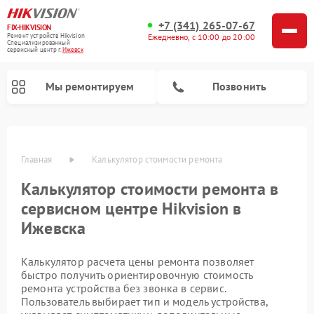
+7 (341) 265-07-67
FIX-HIKVISION
Ремонт устройств Hikvision
Ежедневно, с 10:00 до 20:00
Специализированный
cервисный центр г.
Ижевск
Мы ремонтируем
Позвонить
Главная
Калькулятор стоимости ремонта
Калькулятор стоимости ремонта в
сервисном центре Hikvision в
Ижевска
Ремонт видеорегистраторов Hikvision
Ремонт видеодомофонов Hikvision
Калькулятор расчета цены ремонта позволяет
быстро получить ориентировочную стоимость
ремонта устройства без звонка в сервис.
Пользователь выбирает тип и модель устройства,