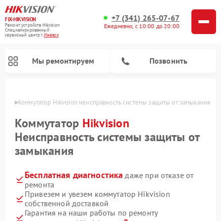
+7 (341) 265-07-67
FIX-HIKVISION
Ремонт устройств Hikvision
Ежедневно, с 10:00 до 20:00
Специализированный
cервисный центр г.
Ижевск
Мы ремонтируем
Позвонить
евске
Коммутатор Hikvision неисправность системы защиты от замыкания
Коммутатор
Hikvision
Неисправность системы защиты от
Ремонт видеорегистраторов Hikvision
Ремонт видеодомофонов Hikvision
замыкания
Бесплатная диагностика
даже при отказе от
ремонта
Привезем и увезем коммутатор Hikvision
собственной доставкой
Гарантия на наши работы по ремонту