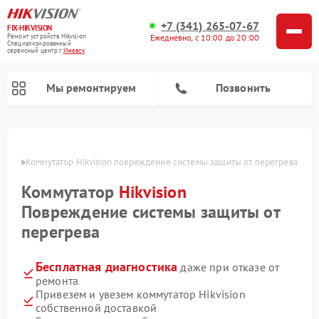
+7 (341) 265-07-67
FIX-HIKVISION
Ремонт устройств Hikvision
Ежедневно, с 10:00 до 20:00
Специализированный
cервисный центр г.
Ижевск
Мы ремонтируем
Позвонить
евске
Коммутатор Hikvision повреждение системы защиты от перегрева
Коммутатор
Hikvision
Ремонт видеорегистраторов Hikvision
Ремонт видеодомофонов Hikvision
Повреждение системы защиты от
перегрева
Бесплатная диагностика
даже при отказе от
ремонта
Привезем и увезем коммутатор Hikvision
собственной доставкой