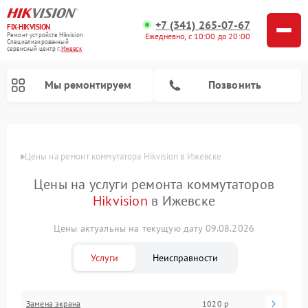
+7 (341) 265-07-67
FIX-HIKVISION
Ремонт устройств Hikvision
Ежедневно, с 10:00 до 20:00
Специализированный
cервисный центр г.
Ижевск
Мы ремонтируем
Позвонить
Цены
Цены на ремонт коммутатора Hikvision в Ижевске
Цены на услуги ремонта коммутаторов
Ремонт видеорегистраторов Hikvision
Ремонт видеодомофонов Hikvision
Hikvision
в Ижевске
Цены актуальны на текущую дату 09.08.2026
Услуги
Неисправности
Замена экрана
1020 р