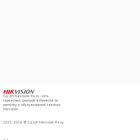
СЦ izh.hikvision-fix.ru - сеть
сервисных центров в Ижевске по
ремонту и обслуживанию техники
Hikvision
2021-2026 © СЦ izh.hikvision-fix.ru