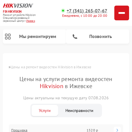
+7 (341) 265-07-67
FIX-HIKVISION
Ремонт устройств Hikvision
Ежедневно, с 10:00 до 20:00
Специализированный
cервисный центр г.
Ижевск
Мы ремонтируем
Позвонить
Цены
Цены на ремонт видеостен Hikvision в Ижевске
Цены на услуги ремонта видеостен
Ремонт видеодомофонов Hikvision
Ремонт видеорегистраторов Hikvision
Hikvision
в Ижевске
Цены актуальны на текущую дату 07.08.2026
Услуги
Неисправности
Прошивка
1520 р