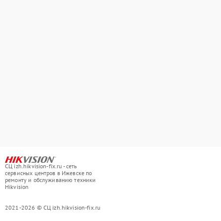
СЦ izh.hikvision-fix.ru - сеть
сервисных центров в Ижевске по
ремонту и обслуживанию техники
Hikvision
2021-2026 © СЦ izh.hikvision-fix.ru