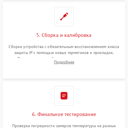
5. Сборка и калибровка
Сборка устройства с обязательным восстановлением класса
защиты IP с помощью новых герметиков и прокладок.
Программная калибровка матрицы по эталонному
Подробнее
абсолютно черному телу для точного измерения температур.
6. Финальное тестирование
Проверка погрешности замеров температуры на разных