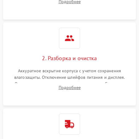
Подробнее
проверка базовых функций и считывание системных
ошибок.
2. Разборка и очистка
Аккуратное вскрытие корпуса с учетом сохранения
влагозащиты. Отключение шлейфов питания и дисплея.
Очистка внутренних плат от окислов и пыли. Бережная
Подробнее
обработка германиевого объектива специализированными
растворами.