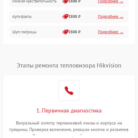
Низкая чувствительность
3500 ₽
Подробнее →
Измерения
Артефакты
3500 ₽
Подробнее →
Матрица
Шум матрицы
3500 ₽
Подробнее →
Проблемы питания
Температурные проблемы
Сбои коммуникаций и интерфейсов
Этапы ремонта тепловизора Hikvision
Программные сбои
Проблемы с объективом
1. Первичная диагностика
Экран (дисплей)
Визуальный осмотр германиевой линзы и корпуса на
трещины. Проверка включения, реакции кнопок и разъемов
зарядки. Оценка вывода тепловой сигнатуры на экран,