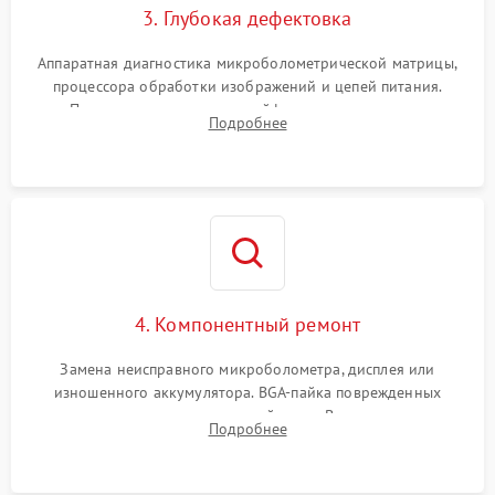
3. Глубокая дефектовка
Аппаратная диагностика микроболометрической матрицы,
процессора обработки изображений и цепей питания.
Проверка целостности шлейфов, модуля памяти и
Подробнее
интерфейсов связи. Выявление сгоревших SMD-компонентов
на плате.
4. Компонентный ремонт
Замена неисправного микроболометра, дисплея или
изношенного аккумулятора. BGA-пайка поврежденных
контроллеров на материнской плате. Восстановление
Подробнее
разъемов и кнопок, замена поврежденных элементов
корпуса.