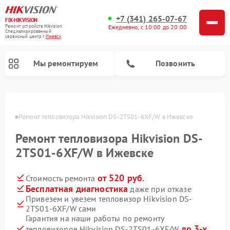
+7 (341) 265-07-67
FIX-HIKVISION
Ремонт устройств Hikvision
Ежедневно, с 10:00 до 20:00
Специализированный
cервисный центр г.
Ижевск
Мы ремонтируем
Позвонить
евске
Ремонт тепловизора Hikvision DS-2TS01-6XF/W в Ижевске
Ремонт тепловизора Hikvision DS-
Ремонт видеодомофонов Hikvision
Ремонт видеорегистраторов Hikvision
2TS01-6XF/W в Ижевске
от 520 руб.
Стоимость ремонта
Бесплатная диагностика
даже при отказе
Привезем и увезем тепловизор Hikvision DS-
2TS01-6XF/W сами
Гарантия на наши работы по ремонту
до 3-х
тепловизоров Hikvision DS-2TS01-6XF/W