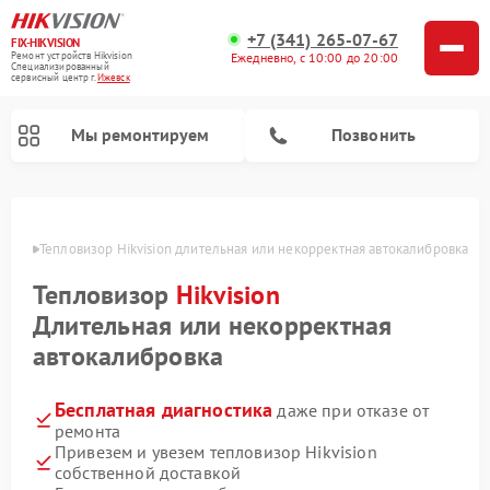
+7 (341) 265-07-67
FIX-HIKVISION
Ремонт устройств Hikvision
Ежедневно, с 10:00 до 20:00
Специализированный
cервисный центр г.
Ижевск
Мы ремонтируем
Позвонить
евске
Тепловизор Hikvision длительная или некорректная автокалибровка
Тепловизор
Hikvision
Ремонт видеодомофонов Hikvision
Ремонт видеорегистраторов Hikvision
Длительная или некорректная
автокалибровка
Бесплатная диагностика
даже при отказе от
ремонта
Привезем и увезем тепловизор Hikvision
собственной доставкой