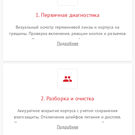
1. Первичная диагностика
Визуальный осмотр германиевой линзы и корпуса на
трещины. Проверка включения, реакции кнопок и разъемов
зарядки. Оценка вывода тепловой сигнатуры на экран,
Подробнее
проверка базовых функций и считывание системных
ошибок.
2. Разборка и очистка
Аккуратное вскрытие корпуса с учетом сохранения
влагозащиты. Отключение шлейфов питания и дисплея.
Очистка внутренних плат от окислов и пыли. Бережная
Подробнее
обработка германиевого объектива специализированными