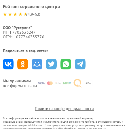
Рейтинг сервисного центра
4.9-5.0
ООО "Русервис"
ИНН 7702633247
ОГРН 1077746335776
Поделиться в соц. сетях:
Мы принимаем
все формы оплаты
Политика конфиденциальности
Вся информация на сайте носит исключительно справочный характер.
Товарные знаки используются исключительно для описания устройств, в отношении которых
сервисные центры izh.hikvision-fix.ru предоставляют услуги по ремонту. Услуги оказываются в
неавторизованных сервисных центрах izh.hikvision-fix.ru, которые не связаны с