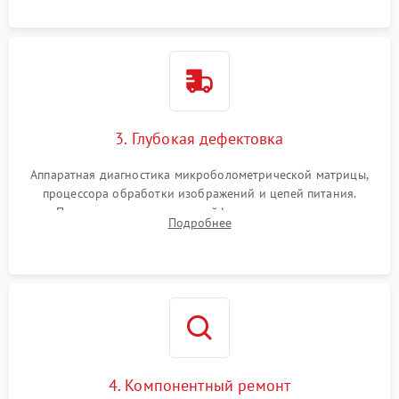
растворами.
3. Глубокая дефектовка
Аппаратная диагностика микроболометрической матрицы,
процессора обработки изображений и цепей питания.
Проверка целостности шлейфов, модуля памяти и
Подробнее
интерфейсов связи. Выявление сгоревших SMD-компонентов
на плате.
4. Компонентный ремонт