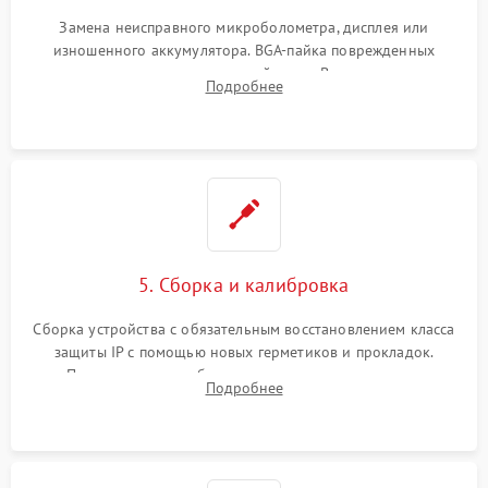
Замена неисправного микроболометра, дисплея или
изношенного аккумулятора. BGA-пайка поврежденных
контроллеров на материнской плате. Восстановление
Подробнее
разъемов и кнопок, замена поврежденных элементов
корпуса.
5. Сборка и калибровка
Сборка устройства с обязательным восстановлением класса
защиты IP с помощью новых герметиков и прокладок.
Программная калибровка матрицы по эталонному
Подробнее
абсолютно черному телу для точного измерения температур.