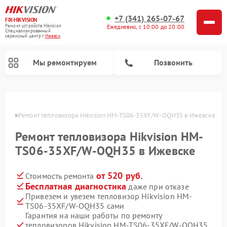
+7 (341) 265-07-67
FIX-HIKVISION
Ремонт устройств Hikvision
Ежедневно, с 10:00 до 20:00
Специализированный
cервисный центр г.
Ижевск
Мы ремонтируем
Позвонить
евске
Ремонт тепловизора Hikvision HM-TS06-35XF/W-OQH35 в Ижевске
Ремонт тепловизора Hikvision HM-
Ремонт видеодомофонов Hikvision
Ремонт видеорегистраторов Hikvision
TS06-35XF/W-OQH35 в Ижевске
от 520 руб.
Стоимость ремонта
Бесплатная диагностика
даже при отказе
Привезем и увезем тепловизор Hikvision HM-
TS06-35XF/W-OQH35 сами
Гарантия на наши работы по ремонту
тепловизоров Hikvision HM-TS06-35XF/W-OQH35