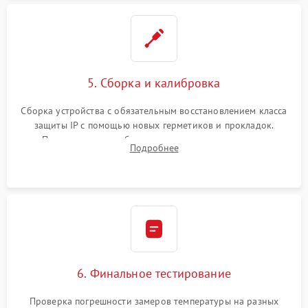
5. Сборка и калибровка
Сборка устройства с обязательным восстановлением класса
защиты IP с помощью новых герметиков и прокладок.
Программная калибровка матрицы по эталонному
Подробнее
абсолютно черному телу для точного измерения температур.
6. Финальное тестирование
Проверка погрешности замеров температуры на разных