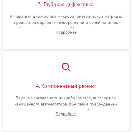
3. Глубокая дефектовка
Аппаратная диагностика микроболометрической матрицы,
процессора обработки изображений и цепей питания.
Проверка целостности шлейфов, модуля памяти и
Подробнее
интерфейсов связи. Выявление сгоревших SMD-компонентов
на плате.
4. Компонентный ремонт
Замена неисправного микроболометра, дисплея или
изношенного аккумулятора. BGA-пайка поврежденных
контроллеров на материнской плате. Восстановление
Подробнее
разъемов и кнопок, замена поврежденных элементов
корпуса.