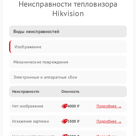
Неисправности тепловизора
Hikvision
Виды неисправностей
Изображение
Механические повреждения
Электронные и аппаратные сбои
Неисправности
Стоимость
Неисправности сенсора и оптики
Нет изображения
4000 ₽
Подробнее →
Программные ошибки
Искажение картинки
3500 ₽
Подробнее →
Электропитание