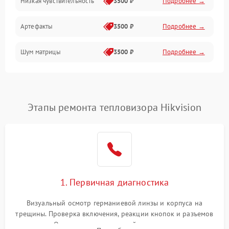
Низкая чувствительность
3500 ₽
Подробнее →
Измерения
Артефакты
3500 ₽
Подробнее →
Матрица
Шум матрицы
3500 ₽
Подробнее →
Проблемы питания
Температурные проблемы
Сбои коммуникаций и интерфейсов
Этапы ремонта тепловизора Hikvision
Программные сбои
Проблемы с объективом
1. Первичная диагностика
Экран (дисплей)
Визуальный осмотр германиевой линзы и корпуса на
трещины. Проверка включения, реакции кнопок и разъемов
зарядки. Оценка вывода тепловой сигнатуры на экран,