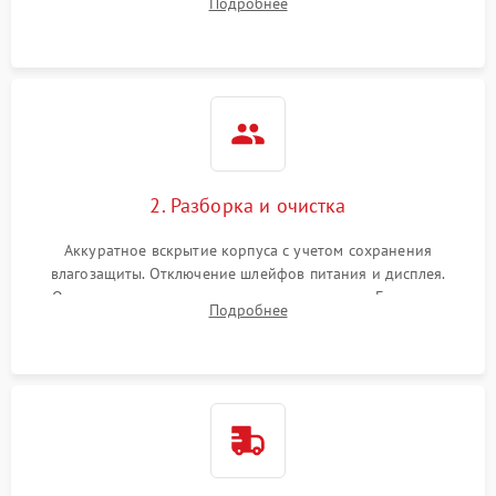
Подробнее
проверка базовых функций и считывание системных
ошибок.
2. Разборка и очистка
Аккуратное вскрытие корпуса с учетом сохранения
влагозащиты. Отключение шлейфов питания и дисплея.
Очистка внутренних плат от окислов и пыли. Бережная
Подробнее
обработка германиевого объектива специализированными
растворами.