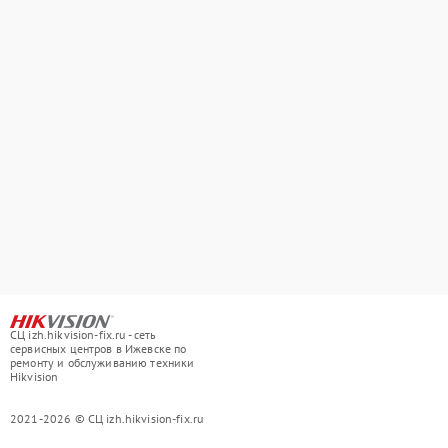
СЦ izh.hikvision-fix.ru - сеть
сервисных центров в Ижевске по
ремонту и обслуживанию техники
Hikvision
2021-2026 © СЦ izh.hikvision-fix.ru