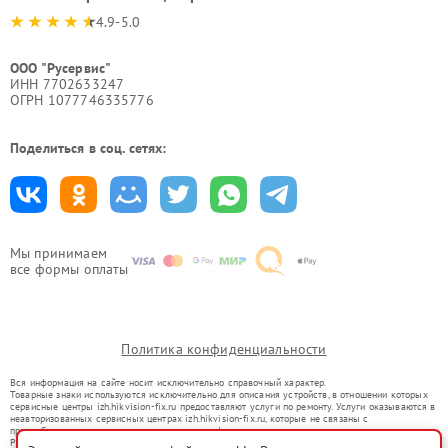
4.9-5.0
ООО "Русервис"
ИНН 7702633247
ОГРН 1077746335776
Поделиться в соц. сетях:
Мы принимаем
все формы оплаты
Политика конфиденциальности
Вся информация на сайте носит исключительно справочный характер.
Товарные знаки используются исключительно для описания устройств, в отношении которых
сервисные центры izh.hikvision-fix.ru предоставляют услуги по ремонту. Услуги оказываются в
неавторизованных сервисных центрах izh.hikvision-fix.ru, которые не связаны с
правообладателями товарных знаков или их официальными представителями.
Ремонт осуществляется для устройств, уже введенных в гражданский оборот в соответствии