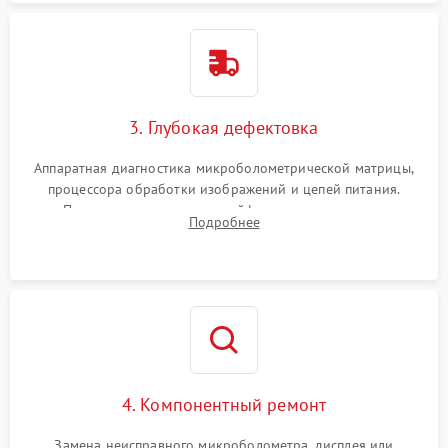
3. Глубокая дефектовка
Аппаратная диагностика микроболометрической матрицы,
процессора обработки изображений и цепей питания.
Проверка целостности шлейфов, модуля памяти и
Подробнее
интерфейсов связи. Выявление сгоревших SMD-компонентов
на плате.
4. Компонентный ремонт
Замена неисправного микроболометра, дисплея или