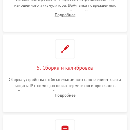
изношенного аккумулятора. BGA-пайка поврежденных
контроллеров на материнской плате. Восстановление
Подробнее
разъемов и кнопок, замена поврежденных элементов
корпуса.
5. Сборка и калибровка
Сборка устройства с обязательным восстановлением класса
защиты IP с помощью новых герметиков и прокладок.
Программная калибровка матрицы по эталонному
Подробнее
абсолютно черному телу для точного измерения температур.