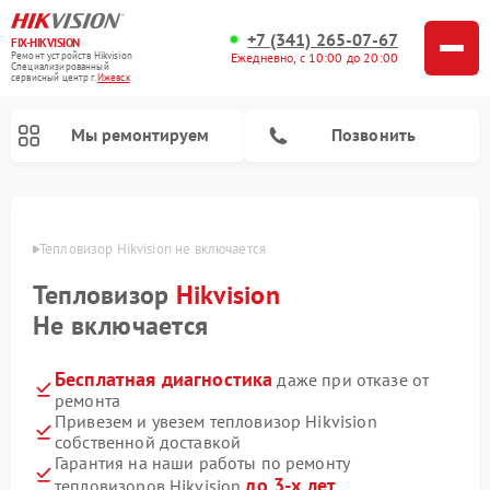
+7 (341) 265-07-67
FIX-HIKVISION
Ремонт устройств Hikvision
Ежедневно, с 10:00 до 20:00
Специализированный
cервисный центр г.
Ижевск
Мы ремонтируем
Позвонить
евске
Тепловизор Hikvision не включается
Тепловизор
Hikvision
Ремонт видеодомофонов Hikvision
Ремонт видеорегистраторов Hikvision
Не включается
Бесплатная диагностика
даже при отказе от
ремонта
Привезем и увезем тепловизор Hikvision
собственной доставкой
Гарантия на наши работы по ремонту
до 3-х лет
тепловизоров Hikvision