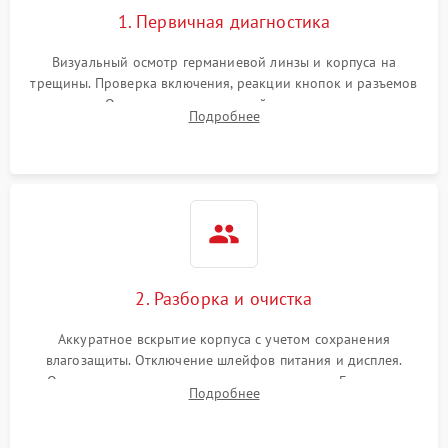
1. Первичная диагностика
Визуальный осмотр германиевой линзы и корпуса на
трещины. Проверка включения, реакции кнопок и разъемов
зарядки. Оценка вывода тепловой сигнатуры на экран,
Подробнее
проверка базовых функций и считывание системных
ошибок.
2. Разборка и очистка
Аккуратное вскрытие корпуса с учетом сохранения
влагозащиты. Отключение шлейфов питания и дисплея.
Очистка внутренних плат от окислов и пыли. Бережная
Подробнее
обработка германиевого объектива специализированными
растворами.