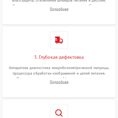
влагозащиты. Отключение шлейфов питания и дисплея.
Очистка внутренних плат от окислов и пыли. Бережная
Подробнее
обработка германиевого объектива специализированными
растворами.
3. Глубокая дефектовка
Аппаратная диагностика микроболометрической матрицы,
процессора обработки изображений и цепей питания.
Проверка целостности шлейфов, модуля памяти и
Подробнее
интерфейсов связи. Выявление сгоревших SMD-компонентов
на плате.