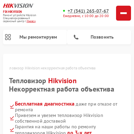
+7 (341) 265-07-67
FIX-HIKVISION
Ремонт устройств Hikvision
Ежедневно, с 10:00 до 20:00
Специализированный
cервисный центр г.
Ижевск
Мы ремонтируем
Позвонить
е
Тепловизор Hikvision некорректная работа объектива
Тепловизор
Hikvision
Ремонт видеодомофонов Hikvision
Ремонт видеорегистраторов Hikvision
Некорректная работа объектива
Бесплатная диагностика
даже при отказе от
ремонта
Привезем и увезем тепловизор Hikvision
собственной доставкой
Гарантия на наши работы по ремонту
до 3-х лет
тепловизоров Hikvision