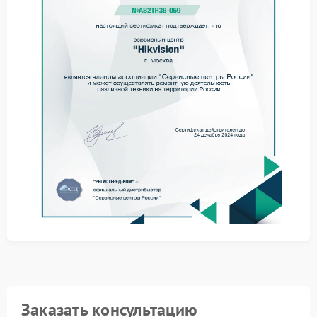
определение причины. Стандартная процедура
включает следующие этапы:
Аппаратное тестирование сенсора и оптического
тракта на специальном стенде.
Анализ программного обеспечения, управляющего
объективом.
Физический осмотр компонентов на предмет
дефектов сборки.
Доверяя технику сервисному центру Hikvision,
клиент получает полный цикл работ – от первичной
диагностики до финальной калибровки.
Оперативное обращение в сервис Hikvision
минимизирует последствия поломки и
восстанавливает работоспособность оборудования.
Заказать консультацию