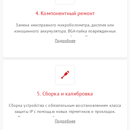
4. Компонентный ремонт
Замена неисправного микроболометра, дисплея или
изношенного аккумулятора. BGA-пайка поврежденных
контроллеров на материнской плате. Восстановление
Подробнее
разъемов и кнопок, замена поврежденных элементов
корпуса.
5. Сборка и калибровка
Сборка устройства с обязательным восстановлением класса
защиты IP с помощью новых герметиков и прокладок.
Программная калибровка матрицы по эталонному
Подробнее
абсолютно черному телу для точного измерения температур.