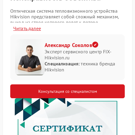
Оптическая система тепловизионного устройства
Hikvision представляет собой сложный механизм,
выход из строя которого ведет к потере
детализации и точности измерений.
Читать далее
Симптоматика неполадок
Александр Соколов
Эксперт сервисного центр FIX-
На проблему указывает несколько характерных
Hikvision.ru
признаков:
Специализация:
техника бренда
Искажение геометрии наблюдаемых тепловых
Hikvision
объектов.
Появление на изображении статичных пятен, не
соответствующих реальности.
Консультация со специалистом
Полный отказ системы автоматической
фокусировки.
Алгоритм сервисного
вмешательства
Для успешного ремонта Hikvision требуется точное