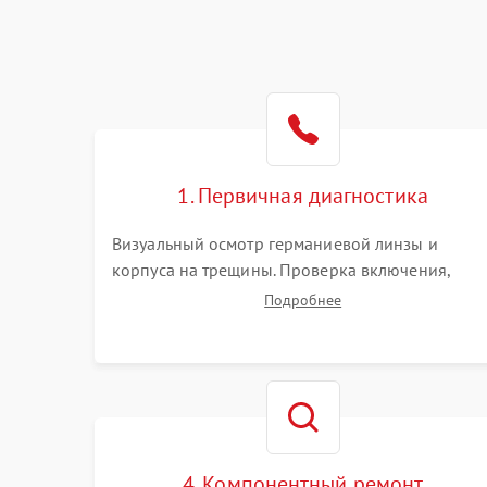
1. Первичная диагностика
Визуальный осмотр германиевой линзы и
корпуса на трещины. Проверка включения,
реакции кнопок и разъемов зарядки. Оценка
Подробнее
вывода тепловой сигнатуры на экран, проверка
базовых функций и считывание системных
ошибок.
4. Компонентный ремонт