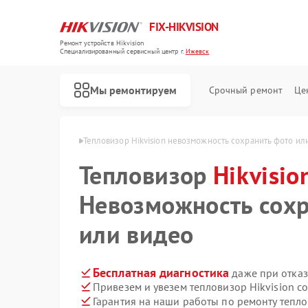
FIX-HIKVISION
Ремонт устройств Hikvision
Специализированный cервисный центр г.
Ижевск
Мы ремонтируем
Срочный ремонт
Це
Hikvision в Ижевске
Тепловизор Hikvision невозможность сохранить фото ил
Тепловизор
Hikvisio
Невозможность сохр
Ремонт видеорегистраторов Hikvision
Ремонт видеодомофонов Hikvision
Ремонт коммутаторов Hikvision
или видео
Бесплатная диагностика
даже при отказ
Привезем и увезем тепловизор Hikvision с
Гарантия на наши работы по ремонту тепло