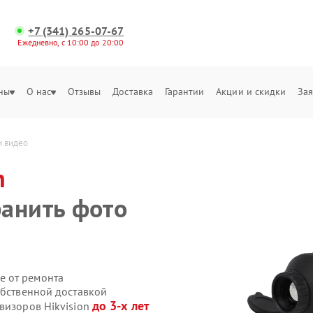
+7 (341) 265-07-67
Ежедневно, с 10:00 до 20:00
ны
О нас
Отзывы
Доставка
Гарантии
Акции и скидки
Зая
и видео
n
анить фото
е от ремонта
обственной доставкой
до 3-х лет
визоров Hikvision