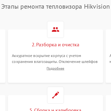
Этапы ремонта тепловизора Hikvision
2. Разборка и очистка
Аккуратное вскрытие корпуса с учетом
сохранения влагозащиты. Отключение шлейфов
питания и дисплея. Очистка внутренних плат от
Подробнее
окислов и пыли. Бережная обработка
германиевого объектива специализированными
растворами.
5. Сборка и калибровка