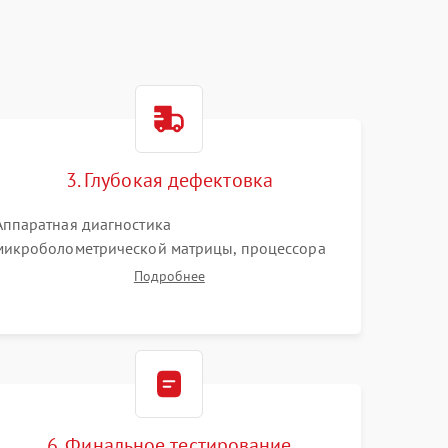
3. Глубокая дефектовка
Аппаратная диагностика
микроболометрической матрицы, процессора
обработки изображений и цепей питания.
Подробнее
Проверка целостности шлейфов, модуля памяти
и интерфейсов связи. Выявление сгоревших
SMD-компонентов на плате.
6. Финальное тестирование