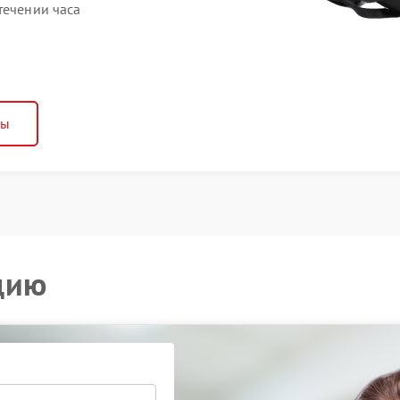
течении часа
ны
цию