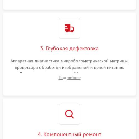
растворами.
3. Глубокая дефектовка
Аппаратная диагностика микроболометрической матрицы,
процессора обработки изображений и цепей питания.
Проверка целостности шлейфов, модуля памяти и
Подробнее
интерфейсов связи. Выявление сгоревших SMD-компонентов
на плате.
4. Компонентный ремонт