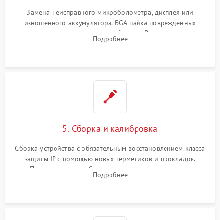
Замена неисправного микроболометра, дисплея или
изношенного аккумулятора. BGA-пайка поврежденных
контроллеров на материнской плате. Восстановление
Подробнее
разъемов и кнопок, замена поврежденных элементов
корпуса.
5. Сборка и калибровка
Сборка устройства с обязательным восстановлением класса
защиты IP с помощью новых герметиков и прокладок.
Программная калибровка матрицы по эталонному
Подробнее
абсолютно черному телу для точного измерения температур.