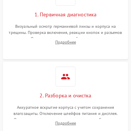
1. Первичная диагностика
Визуальный осмотр германиевой линзы и корпуса на
трещины. Проверка включения, реакции кнопок и разъемов
зарядки. Оценка вывода тепловой сигнатуры на экран,
Подробнее
проверка базовых функций и считывание системных
ошибок.
2. Разборка и очистка
Аккуратное вскрытие корпуса с учетом сохранения
влагозащиты. Отключение шлейфов питания и дисплея.
Очистка внутренних плат от окислов и пыли. Бережная
Подробнее
обработка германиевого объектива специализированными