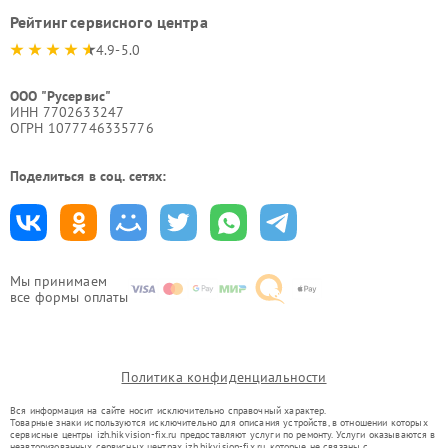
Рейтинг сервисного центра
4.9-5.0
ООО "Русервис"
ИНН 7702633247
ОГРН 1077746335776
Поделиться в соц. сетях:
Мы принимаем
все формы оплаты
Политика конфиденциальности
Вся информация на сайте носит исключительно справочный характер.
Товарные знаки используются исключительно для описания устройств, в отношении которых
сервисные центры izh.hikvision-fix.ru предоставляют услуги по ремонту. Услуги оказываются в
неавторизованных сервисных центрах izh.hikvision-fix.ru, которые не связаны с