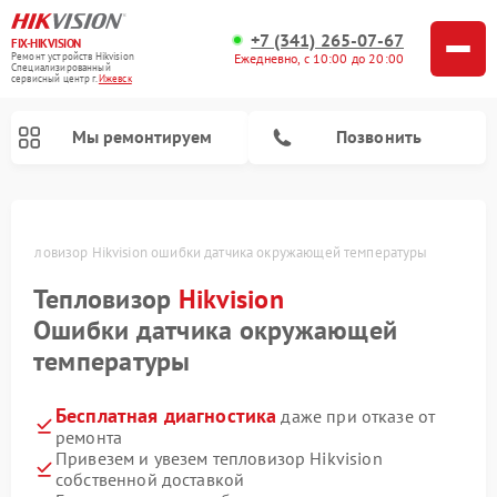
+7 (341) 265-07-67
FIX-HIKVISION
Ремонт устройств Hikvision
Ежедневно, с 10:00 до 20:00
Специализированный
cервисный центр г.
Ижевск
Мы ремонтируем
Позвонить
е
Тепловизор Hikvision ошибки датчика окружающей температуры
Тепловизор
Hikvision
Ремонт видеодомофонов Hikvision
Ремонт видеорегистраторов Hikvision
Ошибки датчика окружающей
температуры
Бесплатная диагностика
даже при отказе от
ремонта
Привезем и увезем тепловизор Hikvision
собственной доставкой