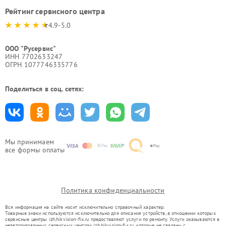
Рейтинг сервисного центра
4.9-5.0
ООО "Русервис"
ИНН 7702633247
ОГРН 1077746335776
Поделиться в соц. сетях:
Мы принимаем
все формы оплаты
Политика конфиденциальности
Вся информация на сайте носит исключительно справочный характер.
Товарные знаки используются исключительно для описания устройств, в отношении которых
сервисные центры izh.hikvision-fix.ru предоставляют услуги по ремонту. Услуги оказываются в
неавторизованных сервисных центрах izh.hikvision-fix.ru, которые не связаны с