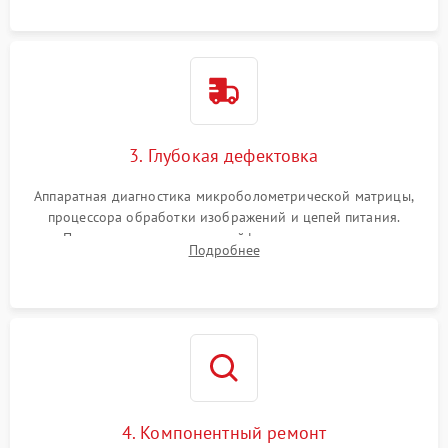
растворами.
3. Глубокая дефектовка
Аппаратная диагностика микроболометрической матрицы,
процессора обработки изображений и цепей питания.
Проверка целостности шлейфов, модуля памяти и
Подробнее
интерфейсов связи. Выявление сгоревших SMD-компонентов
на плате.
4. Компонентный ремонт