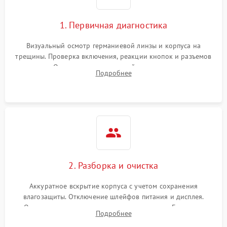
1. Первичная диагностика
Визуальный осмотр германиевой линзы и корпуса на
трещины. Проверка включения, реакции кнопок и разъемов
зарядки. Оценка вывода тепловой сигнатуры на экран,
Подробнее
проверка базовых функций и считывание системных
ошибок.
2. Разборка и очистка
Аккуратное вскрытие корпуса с учетом сохранения
влагозащиты. Отключение шлейфов питания и дисплея.
Очистка внутренних плат от окислов и пыли. Бережная
Подробнее
обработка германиевого объектива специализированными