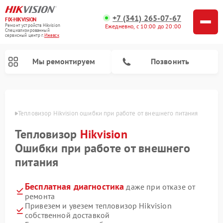
+7 (341) 265-07-67
FIX-HIKVISION
Ремонт устройств Hikvision
Ежедневно, с 10:00 до 20:00
Специализированный
cервисный центр г.
Ижевск
Мы ремонтируем
Позвонить
евске
Тепловизор Hikvision ошибки при работе от внешнего питания
Тепловизор
Hikvision
Ремонт видеодомофонов Hikvision
Ремонт видеорегистраторов Hikvision
Ошибки при работе от внешнего
питания
Бесплатная диагностика
даже при отказе от
ремонта
Привезем и увезем тепловизор Hikvision
собственной доставкой