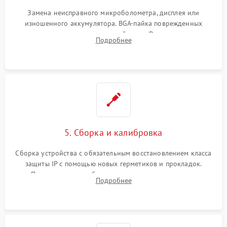
Замена неисправного микроболометра, дисплея или
изношенного аккумулятора. BGA-пайка поврежденных
контроллеров на материнской плате. Восстановление
Подробнее
разъемов и кнопок, замена поврежденных элементов
корпуса.
5. Сборка и калибровка
Сборка устройства с обязательным восстановлением класса
защиты IP с помощью новых герметиков и прокладок.
Программная калибровка матрицы по эталонному
Подробнее
абсолютно черному телу для точного измерения температур.