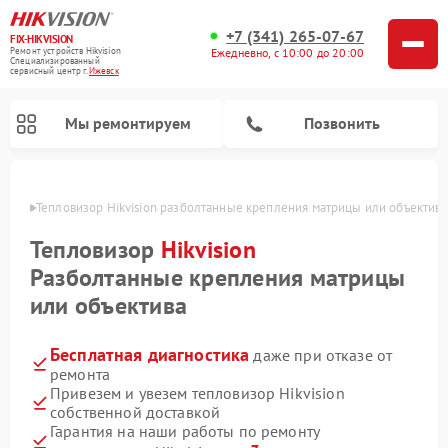
+7 (341) 265-07-67
FIX-HIKVISION
Ремонт устройств Hikvision
Ежедневно, с 10:00 до 20:00
Специализированный
cервисный центр г.
Ижевск
Мы ремонтируем
Позвонить
евске
Тепловизор Hikvision разболтанные крепления матрицы или объектива
Тепловизор
Hikvision
Разболтанные крепления матрицы
Ремонт видеодомофонов Hikvision
Ремонт видеорегистраторов Hikvision
или объектива
Бесплатная диагностика
даже при отказе от
ремонта
Привезем и увезем тепловизор Hikvision
собственной доставкой
Гарантия на наши работы по ремонту