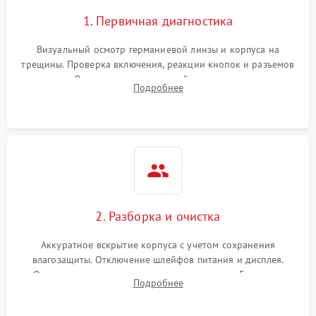
1. Первичная диагностика
Визуальный осмотр германиевой линзы и корпуса на
трещины. Проверка включения, реакции кнопок и разъемов
зарядки. Оценка вывода тепловой сигнатуры на экран,
Подробнее
проверка базовых функций и считывание системных
ошибок.
2. Разборка и очистка
Аккуратное вскрытие корпуса с учетом сохранения
влагозащиты. Отключение шлейфов питания и дисплея.
Очистка внутренних плат от окислов и пыли. Бережная
Подробнее
обработка германиевого объектива специализированными
растворами.