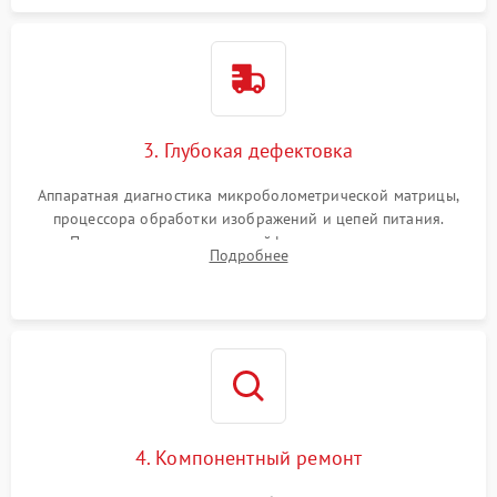
3. Глубокая дефектовка
Аппаратная диагностика микроболометрической матрицы,
процессора обработки изображений и цепей питания.
Проверка целостности шлейфов, модуля памяти и
Подробнее
интерфейсов связи. Выявление сгоревших SMD-компонентов
на плате.
4. Компонентный ремонт