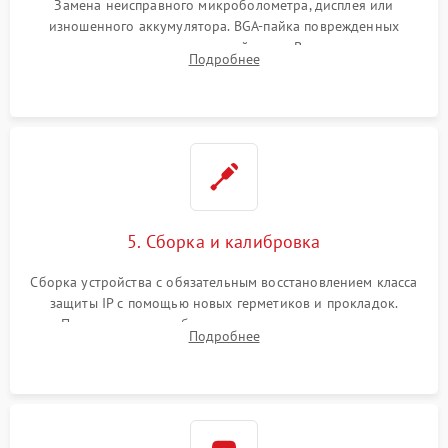
Замена неисправного микроболометра, дисплея или
изношенного аккумулятора. BGA-пайка поврежденных
контроллеров на материнской плате. Восстановление
Подробнее
разъемов и кнопок, замена поврежденных элементов
корпуса.
5. Сборка и калибровка
Сборка устройства с обязательным восстановлением класса
защиты IP с помощью новых герметиков и прокладок.
Программная калибровка матрицы по эталонному
Подробнее
абсолютно черному телу для точного измерения температур.