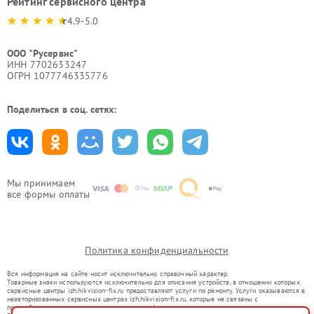
Рейтинг сервисного центра
4.9-5.0
ООО "Русервис"
ИНН 7702633247
ОГРН 1077746335776
Поделиться в соц. сетях:
Мы принимаем
все формы оплаты
Политика конфиденциальности
Вся информация на сайте носит исключительно справочный характер.
Товарные знаки используются исключительно для описания устройств, в отношении которых
сервисные центры izh.hikvision-fix.ru предоставляют услуги по ремонту. Услуги оказываются в
неавторизованных сервисных центрах izh.hikvision-fix.ru, которые не связаны с
правообладателями товарных знаков или их официальными представителями.