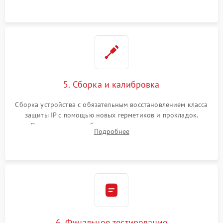
корпуса.
5. Сборка и калибровка
Сборка устройства с обязательным восстановлением класса
защиты IP с помощью новых герметиков и прокладок.
Программная калибровка матрицы по эталонному
Подробнее
абсолютно черному телу для точного измерения температур.
6. Финальное тестирование