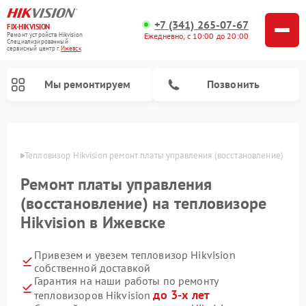
+7 (341) 265-07-67
FIX-HIKVISION
Ремонт устройств Hikvision
Ежедневно, с 10:00 до 20:00
Специализированный
cервисный центр г.
Ижевск
Мы ремонтируем
Позвонить
евске
Тепловизор Hikvision ремонт платы управления (восстановление)
Ремонт платы управления
Ремонт видеодомофонов Hikvision
Ремонт видеорегистраторов Hikvision
(восстановление) на тепловизоре
Hikvision в Ижевске
Привезем и увезем тепловизор Hikvision
собственной доставкой
Гарантия на наши работы по ремонту
до 3-х лет
тепловизоров Hikvision