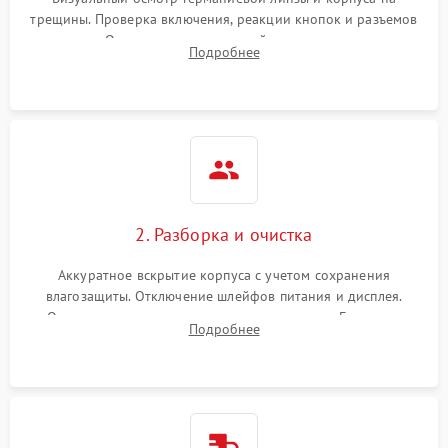
трещины. Проверка включения, реакции кнопок и разъемов
зарядки. Оценка вывода тепловой сигнатуры на экран,
Подробнее
проверка базовых функций и считывание системных
ошибок.
2. Разборка и очистка
Аккуратное вскрытие корпуса с учетом сохранения
влагозащиты. Отключение шлейфов питания и дисплея.
Очистка внутренних плат от окислов и пыли. Бережная
Подробнее
обработка германиевого объектива специализированными
растворами.