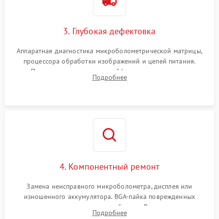
3. Глубокая дефектовка
Аппаратная диагностика микроболометрической матрицы,
процессора обработки изображений и цепей питания.
Проверка целостности шлейфов, модуля памяти и
Подробнее
интерфейсов связи. Выявление сгоревших SMD-компонентов
на плате.
4. Компонентный ремонт
Замена неисправного микроболометра, дисплея или
изношенного аккумулятора. BGA-пайка поврежденных
контроллеров на материнской плате. Восстановление
Подробнее
разъемов и кнопок, замена поврежденных элементов