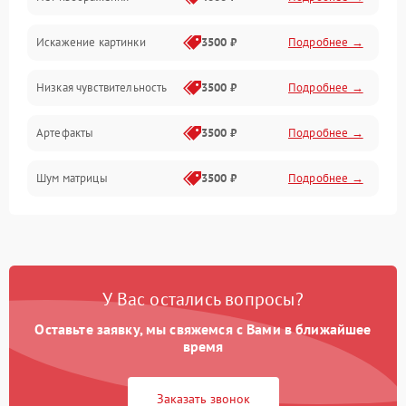
Программные ошибки
Искажение картинки
3500 ₽
Подробнее →
Электропитание
Низкая чувствительность
3500 ₽
Подробнее →
Измерения
Артефакты
3500 ₽
Подробнее →
Матрица
Шум матрицы
3500 ₽
Подробнее →
Проблемы питания
Температурные проблемы
Сбои коммуникаций и интерфейсов
У Вас остались вопросы?
Программные сбои
Оставьте заявку, мы свяжемся с Вами в ближайшее
время
Проблемы с объективом
Заказать звонок