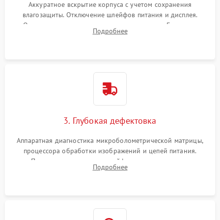
Аккуратное вскрытие корпуса с учетом сохранения
влагозащиты. Отключение шлейфов питания и дисплея.
Очистка внутренних плат от окислов и пыли. Бережная
Подробнее
обработка германиевого объектива специализированными
растворами.
3. Глубокая дефектовка
Аппаратная диагностика микроболометрической матрицы,
процессора обработки изображений и цепей питания.
Проверка целостности шлейфов, модуля памяти и
Подробнее
интерфейсов связи. Выявление сгоревших SMD-компонентов
на плате.