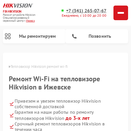
+7 (341) 265-07-67
FIX-HIKVISION
Ремонт устройств Hikvision
Ежедневно, с 10:00 до 20:00
Специализированный
cервисный центр г.
Ижевск
Мы ремонтируем
Позвонить
евске
Тепловизор Hikvision ремонт wi-fi
Ремонт Wi-Fi на тепловизоре
Ремонт видеодомофонов Hikvision
Ремонт видеорегистраторов Hikvision
Hikvision в Ижевске
Привезем и увезем тепловизор Hikvision
собственной доставкой
Гарантия на наши работы по ремонту
до 3-х лет
тепловизоров Hikvision
Срочный ремонт тепловизоров Hikvision в
течении часа