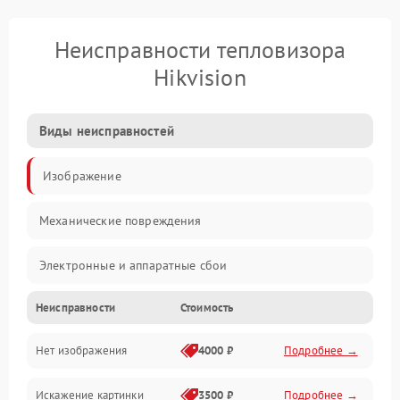
Неисправности тепловизора
Hikvision
Виды неисправностей
Изображение
Механические повреждения
Электронные и аппаратные сбои
Неисправности
Стоимость
Неисправности сенсора и оптики
Нет изображения
4000 ₽
Подробнее →
Программные ошибки
Искажение картинки
3500 ₽
Подробнее →
Электропитание