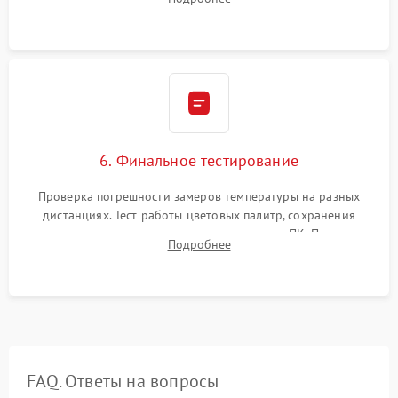
абсолютно черному телу для точного измерения температур.
6. Финальное тестирование
Проверка погрешности замеров температуры на разных
дистанциях. Тест работы цветовых палитр, сохранения
термограмм в память и передачи данных на ПК. Проверка
Подробнее
автономности работы и итоговый контроль качества.
FAQ. Ответы на вопросы