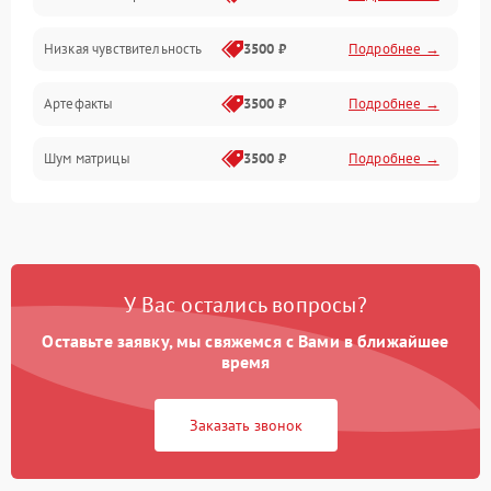
Низкая чувствительность
3500 ₽
Подробнее →
Измерения
Артефакты
3500 ₽
Подробнее →
Матрица
Шум матрицы
3500 ₽
Подробнее →
Проблемы питания
Температурные проблемы
Сбои коммуникаций и интерфейсов
У Вас остались вопросы?
Программные сбои
Оставьте заявку, мы свяжемся с Вами в ближайшее
время
Проблемы с объективом
Заказать звонок
Экран (дисплей)