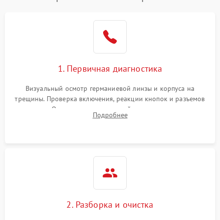
1. Первичная диагностика
Визуальный осмотр германиевой линзы и корпуса на
трещины. Проверка включения, реакции кнопок и разъемов
зарядки. Оценка вывода тепловой сигнатуры на экран,
Подробнее
проверка базовых функций и считывание системных
ошибок.
2. Разборка и очистка