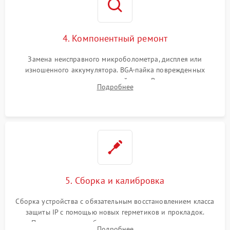
4. Компонентный ремонт
Замена неисправного микроболометра, дисплея или
изношенного аккумулятора. BGA-пайка поврежденных
контроллеров на материнской плате. Восстановление
Подробнее
разъемов и кнопок, замена поврежденных элементов
корпуса.
5. Сборка и калибровка
Сборка устройства с обязательным восстановлением класса
защиты IP с помощью новых герметиков и прокладок.
Программная калибровка матрицы по эталонному
Подробнее