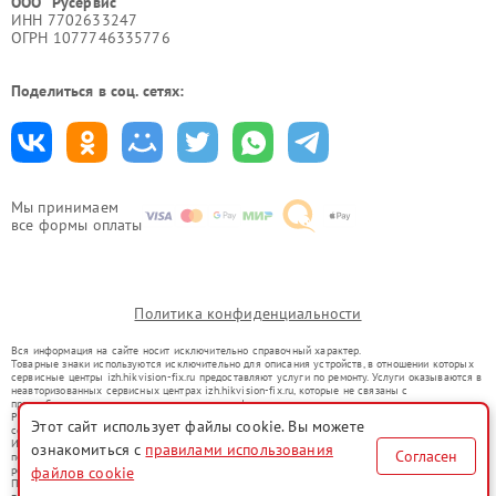
ООО "Русервис"
ИНН 7702633247
ОГРН 1077746335776
Поделиться в соц. сетях:
Мы принимаем
все формы оплаты
Политика конфиденциальности
Вся информация на сайте носит исключительно справочный характер.
Товарные знаки используются исключительно для описания устройств, в отношении которых
сервисные центры izh.hikvision-fix.ru предоставляют услуги по ремонту. Услуги оказываются в
неавторизованных сервисных центрах izh.hikvision-fix.ru, которые не связаны с
правообладателями товарных знаков или их официальными представителями.
Ремонт осуществляется для устройств, уже введенных в гражданский оборот в соответствии
Этот сайт использует файлы cookie. Вы можете
со статьей 1487 ГК РФ.
Использование товарных знаков не преследует цели индивидуализации услуг или введения
ознакомиться с
правилами использования
Согласен
потребителей в заблуждение, а служит для информирования о предоставляемых услугах по
файлов cookie
ремонту техники указанных брендов.
Представленная на сайте информация не является публичной офертой, определяемой