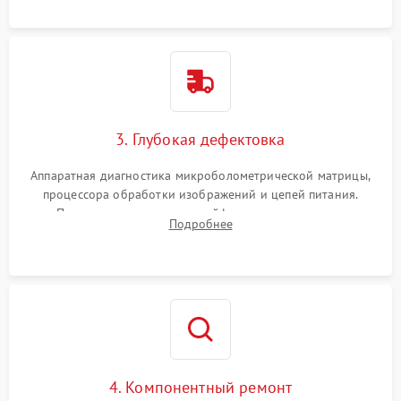
растворами.
3. Глубокая дефектовка
Аппаратная диагностика микроболометрической матрицы,
процессора обработки изображений и цепей питания.
Проверка целостности шлейфов, модуля памяти и
Подробнее
интерфейсов связи. Выявление сгоревших SMD-компонентов
на плате.
4. Компонентный ремонт