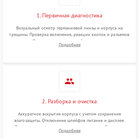
1. Первичная диагностика
Визуальный осмотр германиевой линзы и корпуса на
трещины. Проверка включения, реакции кнопок и разъемов
зарядки. Оценка вывода тепловой сигнатуры на экран,
Подробнее
проверка базовых функций и считывание системных
ошибок.
2. Разборка и очистка
Аккуратное вскрытие корпуса с учетом сохранения
влагозащиты. Отключение шлейфов питания и дисплея.
Очистка внутренних плат от окислов и пыли. Бережная
Подробнее
обработка германиевого объектива специализированными