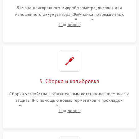
Замена неисправного микроболометра, дисплея или
изношенного аккумулятора. BGA-пайка поврежденных
контроллеров на материнской плате. Восстановление
Подробнее
разъемов и кнопок, замена поврежденных элементов
корпуса.
5. Сборка и калибровка
Сборка устройства с обязательным восстановлением класса
защиты IP с помощью новых герметиков и прокладок.
Программная калибровка матрицы по эталонному
Подробнее
абсолютно черному телу для точного измерения температур.