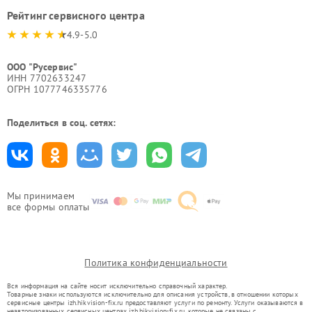
Рейтинг сервисного центра
4.9-5.0
ООО "Русервис"
ИНН 7702633247
ОГРН 1077746335776
Поделиться в соц. сетях:
Мы принимаем
все формы оплаты
Политика конфиденциальности
Вся информация на сайте носит исключительно справочный характер.
Товарные знаки используются исключительно для описания устройств, в отношении которых
сервисные центры izh.hikvision-fix.ru предоставляют услуги по ремонту. Услуги оказываются в
неавторизованных сервисных центрах izh.hikvision-fix.ru, которые не связаны с