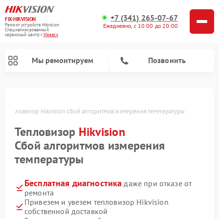
+7 (341) 265-07-67
FIX-HIKVISION
Ремонт устройств Hikvision
Ежедневно, с 10:00 до 20:00
Специализированный
cервисный центр г.
Ижевск
Мы ремонтируем
Позвонить
е
Тепловизор Hikvision сбой алгоритмов измерения температуры
Тепловизор
Hikvision
Ремонт видеодомофонов Hikvision
Ремонт видеорегистраторов Hikvision
Сбой алгоритмов измерения
температуры
Бесплатная диагностика
даже при отказе от
ремонта
Привезем и увезем тепловизор Hikvision
собственной доставкой