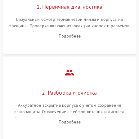
1. Первичная диагностика
Визуальный осмотр германиевой линзы и корпуса на
трещины. Проверка включения, реакции кнопок и разъемов
зарядки. Оценка вывода тепловой сигнатуры на экран,
Подробнее
проверка базовых функций и считывание системных
ошибок.
2. Разборка и очистка
Аккуратное вскрытие корпуса с учетом сохранения
влагозащиты. Отключение шлейфов питания и дисплея.
Очистка внутренних плат от окислов и пыли. Бережная
Подробнее
обработка германиевого объектива специализированными
растворами.