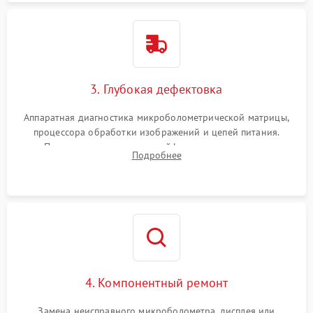
3. Глубокая дефектовка
Аппаратная диагностика микроболометрической матрицы,
процессора обработки изображений и цепей питания.
Проверка целостности шлейфов, модуля памяти и
Подробнее
интерфейсов связи. Выявление сгоревших SMD-компонентов
на плате.
4. Компонентный ремонт
Замена неисправного микроболометра, дисплея или