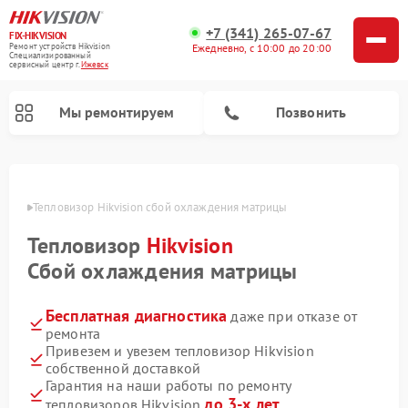
+7 (341) 265-07-67
FIX-HIKVISION
Ремонт устройств Hikvision
Ежедневно, с 10:00 до 20:00
Специализированный
cервисный центр г.
Ижевск
Мы ремонтируем
Позвонить
евске
Тепловизор Hikvision сбой охлаждения матрицы
Тепловизор
Hikvision
Ремонт видеодомофонов Hikvision
Ремонт видеорегистраторов Hikvision
Сбой охлаждения матрицы
Бесплатная диагностика
даже при отказе от
ремонта
Привезем и увезем тепловизор Hikvision
собственной доставкой
Гарантия на наши работы по ремонту
до 3-х лет
тепловизоров Hikvision