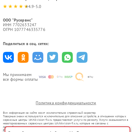
4.9-5.0
ООО "Русервис"
ИНН 7702633247
ОГРН 1077746335776
Поделиться в соц. сетях:
Мы принимаем
все формы оплаты
Политика конфиденциальности
Вся информация на сайте носит исключительно справочный характер.
Товарные знаки используются исключительно для описания устройств, в отношении которых
сервисные центры izh.hikvision-fix.ru предоставляют услуги по ремонту. Услуги оказываются в
неавторизованных сервисных центрах izh.hikvision-fix.ru, которые не связаны с
правообладателями товарных знаков или их официальными представителями.
Ремонт осуществляется для устройств, уже введенных в гражданский оборот в соответствии