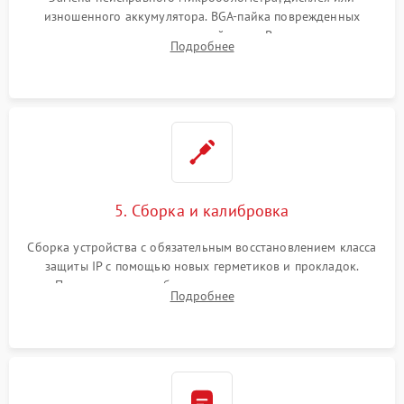
изношенного аккумулятора. BGA-пайка поврежденных
контроллеров на материнской плате. Восстановление
Подробнее
разъемов и кнопок, замена поврежденных элементов
корпуса.
5. Сборка и калибровка
Сборка устройства с обязательным восстановлением класса
защиты IP с помощью новых герметиков и прокладок.
Программная калибровка матрицы по эталонному
Подробнее
абсолютно черному телу для точного измерения температур.