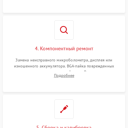
на плате.
4. Компонентный ремонт
Замена неисправного микроболометра, дисплея или
изношенного аккумулятора. BGA-пайка поврежденных
контроллеров на материнской плате. Восстановление
Подробнее
разъемов и кнопок, замена поврежденных элементов
корпуса.
5. Сборка и калибровка