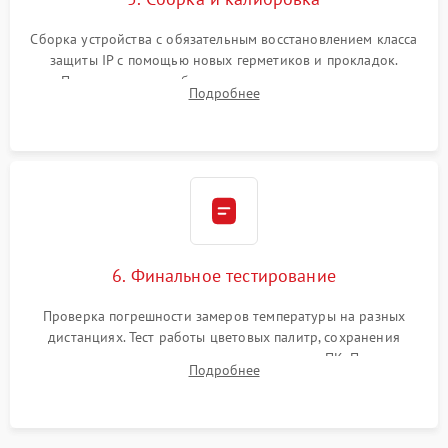
Сборка устройства с обязательным восстановлением класса
защиты IP с помощью новых герметиков и прокладок.
Программная калибровка матрицы по эталонному
Подробнее
абсолютно черному телу для точного измерения температур.
6. Финальное тестирование
Проверка погрешности замеров температуры на разных
дистанциях. Тест работы цветовых палитр, сохранения
термограмм в память и передачи данных на ПК. Проверка
Подробнее
автономности работы и итоговый контроль качества.