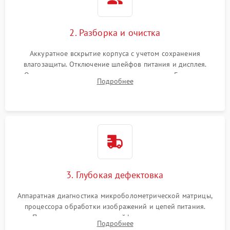
2. Разборка и очистка
Аккуратное вскрытие корпуса с учетом сохранения
влагозащиты. Отключение шлейфов питания и дисплея.
Очистка внутренних плат от окислов и пыли. Бережная
Подробнее
обработка германиевого объектива специализированными
растворами.
3. Глубокая дефектовка
Аппаратная диагностика микроболометрической матрицы,
процессора обработки изображений и цепей питания.
Проверка целостности шлейфов, модуля памяти и
Подробнее
интерфейсов связи. Выявление сгоревших SMD-компонентов