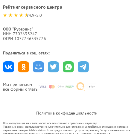
Рейтинг сервисного центра
4.9-5.0
ООО "Русервис"
ИНН 7702633247
ОГРН 1077746335776
Поделиться в соц. сетях:
Мы принимаем
все формы оплаты
Политика конфиденциальности
Вся информация на сайте носит исключительно справочный характер.
Товарные знаки используются исключительно для описания устройств, в отношении которых
сервисные центры izh.hikvision-fix.ru предоставляют услуги по ремонту. Услуги оказываются в
неавторизованных сервисных центрах izh.hikvision-fix.ru, которые не связаны с