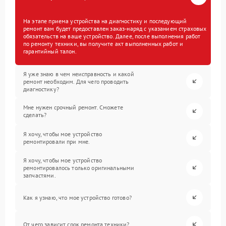
На этапе приема устройства на диагностику и последующий
ремонт вам будет предоставлен заказ-наряд с указанием страховых
обязательств на ваше устройство. Далее, после выполнения работ
по ремонту техники, вы получите акт выполненных работ и
гарантийный талон.
Я уже знаю в чем неисправность и какой
ремонт необходим. Для чего проводить
диагностику?
Мне нужен срочный ремонт. Сможете
сделать?
Я хочу, чтобы мое устройство
ремонтировали при мне.
Я хочу, чтобы мое устройство
ремонтировалось только оригинальными
запчастями.
Как я узнаю, что мое устройство готово?
От чего зависит срок ремонта техники?