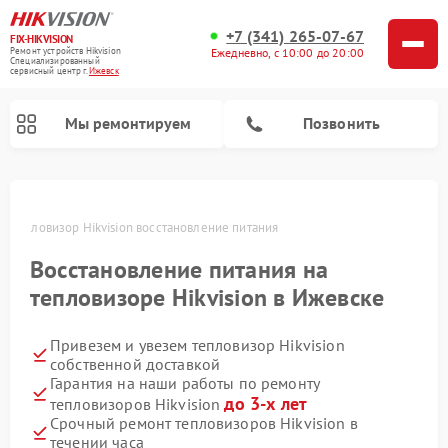
+7 (341) 265-07-67
FIX-HIKVISION
Ремонт устройств Hikvision
Ежедневно, с 10:00 до 20:00
Специализированный
cервисный центр г.
Ижевск
Мы ремонтируем
Позвонить
е
Тепловизор Hikvision восстановление питания
Восстановление питания на
Ремонт видеодомофонов Hikvision
Ремонт видеорегистраторов Hikvision
тепловизоре Hikvision в Ижевске
Привезем и увезем тепловизор Hikvision
собственной доставкой
Гарантия на наши работы по ремонту
до 3-х лет
тепловизоров Hikvision
Срочный ремонт тепловизоров Hikvision в
течении часа