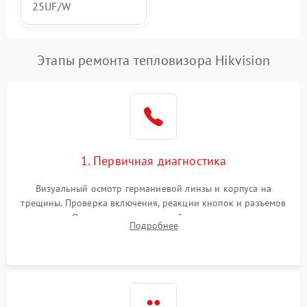
25UF/W
Этапы ремонта тепловизора Hikvision
1. Первичная диагностика
Визуальный осмотр германиевой линзы и корпуса на
трещины. Проверка включения, реакции кнопок и разъемов
зарядки. Оценка вывода тепловой сигнатуры на экран,
Подробнее
проверка базовых функций и считывание системных
ошибок.