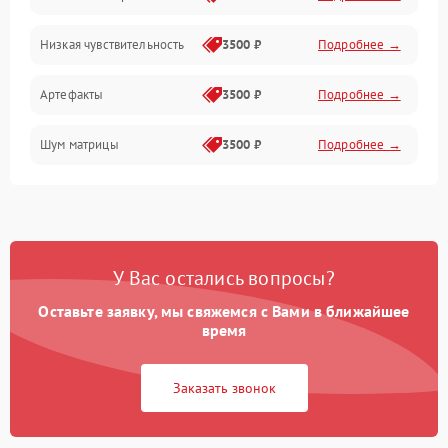
Низкая чувствительность
3500 ₽
Подробнее →
Измерения
Артефакты
3500 ₽
Подробнее →
Матрица
Шум матрицы
3500 ₽
Подробнее →
Проблемы питания
Температурные проблемы
Сбои коммуникаций и интерфейсов
У Вас остались вопросы?
Программные сбои
Оставьте заявку, мы свяжемся с Вами в ближайшее
время
Проблемы с объективом
Заказать звонок
Экран (дисплей)