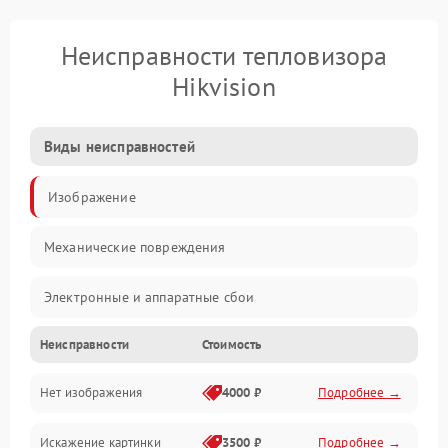
Неисправности тепловизора
Hikvision
Виды неисправностей
Изображение
Механические повреждения
Электронные и аппаратные сбои
Неисправности
Стоимость
Неисправности сенсора и оптики
Нет изображения
4000 ₽
Подробнее →
Программные ошибки
Искажение картинки
3500 ₽
Подробнее →
Электропитание