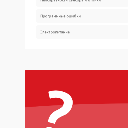
Неисправности сенсора и оптики
Программные ошибки
Электропитание
Измерения
Матрица
?
Проблемы питания
Температурные проблемы
Сбои коммуникаций и интерфейсов