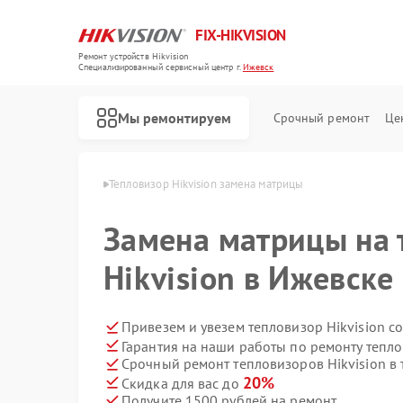
FIX-HIKVISION
Ремонт устройств Hikvision
Специализированный cервисный центр г.
Ижевск
Мы ремонтируем
Срочный ремонт
Це
Hikvision в Ижевске
Тепловизор Hikvision замена матрицы
Замена матрицы на 
Hikvision в Ижевске
Ремонт видеорегистраторов Hikvision
Ремонт видеодомофонов Hikvision
Ремонт коммутаторов Hikvision
Привезем и увезем тепловизор Hikvision с
Гарантия на наши работы по ремонту тепло
Срочный ремонт тепловизоров Hikvision в 
20%
Скидка для вас до
Получите 1500 рублей на ремонт