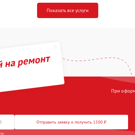
Показать все услуги
й на ремонт
При оформл
Отправить заявку и получить 1500 ₽
сти