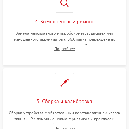
4. Компонентный ремонт
Замена неисправного микроболометра, дисплея или
изношенного аккумулятора. BGA-пайка поврежденных
контроллеров на материнской плате. Восстановление
Подробнее
разъемов и кнопок, замена поврежденных элементов
корпуса.
5. Сборка и калибровка
Сборка устройства с обязательным восстановлением класса
защиты IP с помощью новых герметиков и прокладок.
Программная калибровка матрицы по эталонному
Подробнее