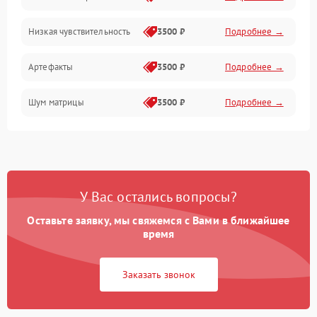
Низкая чувствительность
3500 ₽
Подробнее →
Измерения
Артефакты
3500 ₽
Подробнее →
Матрица
Шум матрицы
3500 ₽
Подробнее →
Проблемы питания
Температурные проблемы
Сбои коммуникаций и интерфейсов
У Вас остались вопросы?
Программные сбои
Оставьте заявку, мы свяжемся с Вами в ближайшее
время
Проблемы с объективом
Заказать звонок
Экран (дисплей)