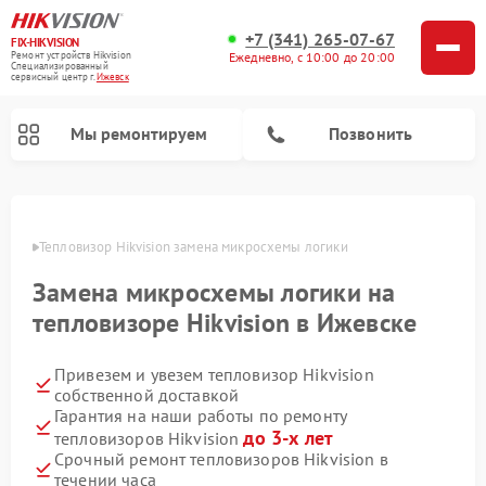
+7 (341) 265-07-67
FIX-HIKVISION
Ремонт устройств Hikvision
Ежедневно, с 10:00 до 20:00
Специализированный
cервисный центр г.
Ижевск
Мы ремонтируем
Позвонить
евске
Тепловизор Hikvision замена микросхемы логики
Замена микросхемы логики на
Ремонт видеодомофонов Hikvision
Ремонт видеорегистраторов Hikvision
тепловизоре Hikvision в Ижевске
Привезем и увезем тепловизор Hikvision
собственной доставкой
Гарантия на наши работы по ремонту
до 3-х лет
тепловизоров Hikvision
Срочный ремонт тепловизоров Hikvision в
течении часа