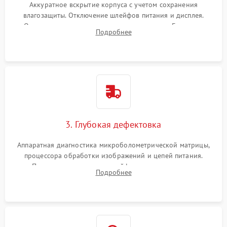
Аккуратное вскрытие корпуса с учетом сохранения
влагозащиты. Отключение шлейфов питания и дисплея.
Очистка внутренних плат от окислов и пыли. Бережная
Подробнее
обработка германиевого объектива специализированными
растворами.
3. Глубокая дефектовка
Аппаратная диагностика микроболометрической матрицы,
процессора обработки изображений и цепей питания.
Проверка целостности шлейфов, модуля памяти и
Подробнее
интерфейсов связи. Выявление сгоревших SMD-компонентов
на плате.