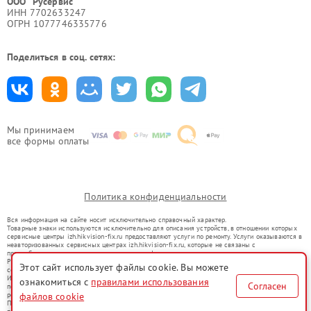
ООО "Русервис"
ИНН 7702633247
ОГРН 1077746335776
Поделиться в соц. сетях:
Мы принимаем
все формы оплаты
Политика конфиденциальности
Вся информация на сайте носит исключительно справочный характер.
Товарные знаки используются исключительно для описания устройств, в отношении которых
сервисные центры izh.hikvision-fix.ru предоставляют услуги по ремонту. Услуги оказываются в
неавторизованных сервисных центрах izh.hikvision-fix.ru, которые не связаны с
правообладателями товарных знаков или их официальными представителями.
Ремонт осуществляется для устройств, уже введенных в гражданский оборот в соответствии
Этот сайт использует файлы cookie. Вы можете
со статьей 1487 ГК РФ.
Использование товарных знаков не преследует цели индивидуализации услуг или введения
ознакомиться с
правилами использования
Согласен
потребителей в заблуждение, а служит для информирования о предоставляемых услугах по
файлов cookie
ремонту техники указанных брендов.
Представленная на сайте информация не является публичной офертой, определяемой