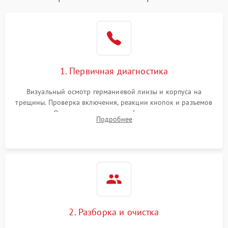
1. Первичная диагностика
Визуальный осмотр германиевой линзы и корпуса на
трещины. Проверка включения, реакции кнопок и разъемов
зарядки. Оценка вывода тепловой сигнатуры на экран,
Подробнее
проверка базовых функций и считывание системных
ошибок.
2. Разборка и очистка