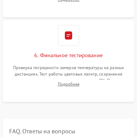
абсолютно черному телу для точного измерения температур.
6. Финальное тестирование
Проверка погрешности замеров температуры на разных
дистанциях. Тест работы цветовых палитр, сохранения
термограмм в память и передачи данных на ПК. Проверка
Подробнее
автономности работы и итоговый контроль качества.
FAQ. Ответы на вопросы