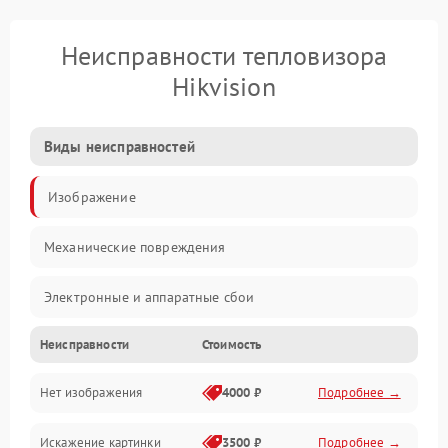
Неисправности тепловизора
Hikvision
Виды неисправностей
Изображение
Механические повреждения
Электронные и аппаратные сбои
Неисправности
Стоимость
Неисправности сенсора и оптики
Нет изображения
4000 ₽
Подробнее →
Программные ошибки
Искажение картинки
3500 ₽
Подробнее →
Электропитание