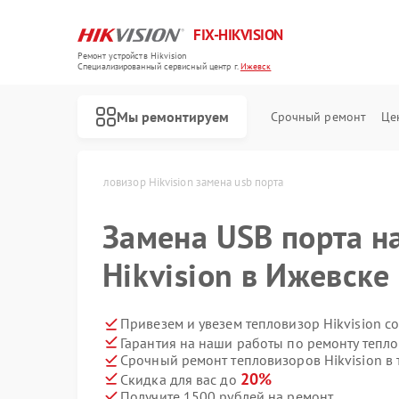
FIX-HIKVISION
Ремонт устройств Hikvision
Специализированный cервисный центр г.
Ижевск
Мы ремонтируем
Срочный ремонт
Це
ision в Ижевске
Тепловизор Hikvision замена usb порта
Замена USB порта н
Hikvision в Ижевске
Ремонт видеорегистраторов Hikvision
Ремонт видеодомофонов Hikvision
Ремонт коммутаторов Hikvision
Привезем и увезем тепловизор Hikvision с
Гарантия на наши работы по ремонту тепло
Срочный ремонт тепловизоров Hikvision в 
20%
Скидка для вас до
Получите 1500 рублей на ремонт