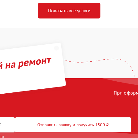
Показать все услуги
й на ремонт
При оформл
Отправить заявку и получить 1500 ₽
сти