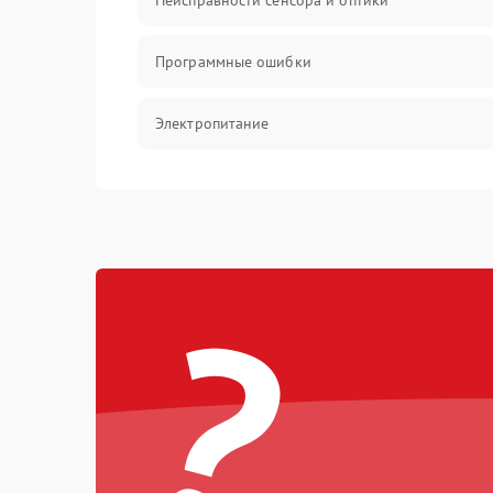
Неисправности сенсора и оптики
Программные ошибки
Электропитание
Измерения
Матрица
?
Проблемы питания
Температурные проблемы
Сбои коммуникаций и интерфейсов