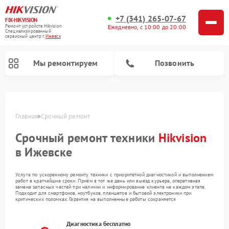
+7 (341) 265-07-67
FIX-HIKVISION
Ремонт устройств Hikvision
Ежедневно, с 10:00 до 20:00
Специализированный
cервисный центр г.
Ижевск
Мы ремонтируем
Позвонить
Главная
Срочный ремонт
Срочный ремонт техники
Hikvision
в Ижевске
Ремонт видеорегистраторов Hikvision
Ремонт видеодомофонов Hikvision
Услуга по ускоренному ремонту техники с приоритетной диагностикой и выполнением
работ в кратчайшие сроки. Приём в тот же день или выезд курьера, оперативная
замена запасных частей при наличии и информирование клиента на каждом этапе.
Подходит для смартфонов, ноутбуков, планшетов и бытовой электроники при
критических поломках. Гарантия на выполненные работы сохраняется
Диагностика бесплатно