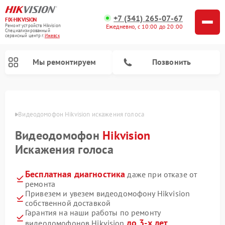
+7 (341) 265-07-67
FIX-HIKVISION
Ремонт устройств Hikvision
Ежедневно, с 10:00 до 20:00
Специализированный
cервисный центр г.
Ижевск
Мы ремонтируем
Позвонить
евске
Видеодомофон Hikvision искажения голоса
Видеодомофон
Hikvision
Ремонт видеорегистраторов Hikvision
Искажения голоса
Бесплатная диагностика
даже при отказе от
ремонта
Привезем и увезем видеодомофону Hikvision
собственной доставкой
Гарантия на наши работы по ремонту
до 3-х лет
видеодомофонов Hikvision