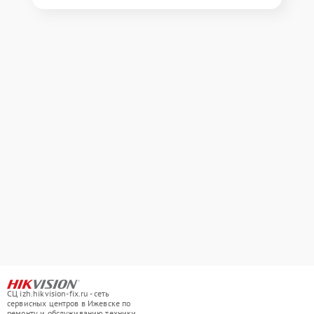
СЦ izh.hikvision-fix.ru - сеть
сервисных центров в Ижевске по
ремонту и обслуживанию техники