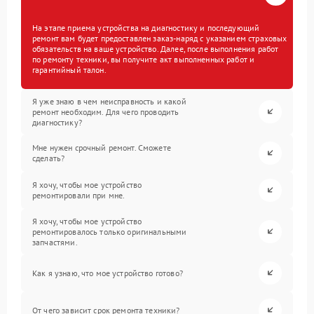
На этапе приема устройства на диагностику и последующий
ремонт вам будет предоставлен заказ-наряд с указанием страховых
обязательств на ваше устройство. Далее, после выполнения работ
по ремонту техники, вы получите акт выполненных работ и
гарантийный талон.
Я уже знаю в чем неисправность и какой
ремонт необходим. Для чего проводить
диагностику?
Мне нужен срочный ремонт. Сможете
сделать?
Я хочу, чтобы мое устройство
ремонтировали при мне.
Я хочу, чтобы мое устройство
ремонтировалось только оригинальными
запчастями.
Как я узнаю, что мое устройство готово?
От чего зависит срок ремонта техники?