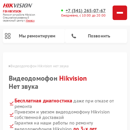
+7 (341) 265-07-67
FIX-HIKVISION
Ремонт устройств Hikvision
Ежедневно, с 10:00 до 20:00
Специализированный
cервисный центр г.
Ижевск
Мы ремонтируем
Позвонить
евске
Видеодомофон Hikvision нет звука
Видеодомофон
Hikvision
Ремонт видеорегистраторов Hikvision
Нет звука
Бесплатная диагностика
даже при отказе от
ремонта
Привезем и увезем видеодомофону Hikvision
собственной доставкой
Гарантия на наши работы по ремонту
до 3-х лет
видеодомофонов Hikvision