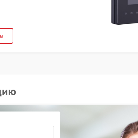
ны
цию