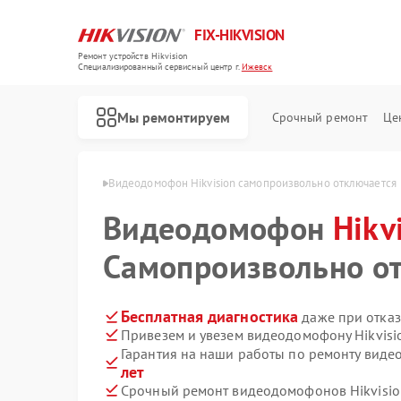
FIX-HIKVISION
Ремонт устройств Hikvision
Специализированный cервисный центр г.
Ижевск
Мы ремонтируем
Срочный ремонт
Це
Hikvision в Ижевске
Видеодомофон Hikvision самопроизвольно отключается
Видеодомофон
Hikv
Самопроизвольно о
Ремонт тепловизоров Hikvision
Ремонт видеорегистраторов Hikvision
Ремонт коммутаторов Hikvision
Бесплатная диагностика
даже при отказ
Привезем и увезем видеодомофону Hikvisi
Гарантия на наши работы по ремонту виде
лет
Срочный ремонт видеодомофонов Hikvision