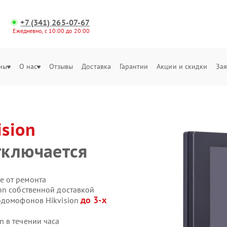
+7 (341) 265-07-67
Ежедневно, с 10:00 до 20:00
ны
О нас
Отзывы
Доставка
Гарантии
Акции и скидки
Зая
ision
тключается
е от ремонта
on собственной доставкой
до 3-х
одомофонов Hikvision
 в течении часа