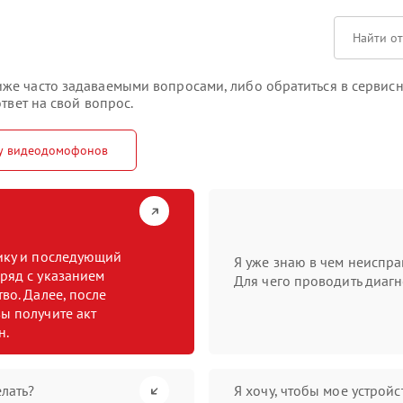
е часто задаваемыми вопросами, либо обратиться в сервисны
твет на свой вопрос.
ту видеодомофонов
тику и последующий
Я уже знаю в чем неиспра
ряд с указанием
Для чего проводить диагн
во. Далее, после
ы получите акт
н.
лать?
Я хочу, чтобы мое устрой