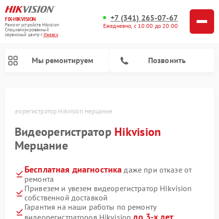
+7 (341) 265-07-67
FIX-HIKVISION
Ремонт устройств Hikvision
Ежедневно, с 10:00 до 20:00
Специализированный
cервисный центр г.
Ижевск
Мы ремонтируем
Позвонить
е
Видеорегистратор Hikvision мерцание
Видеорегистратор
Hikvision
Ремонт видеодомофонов Hikvision
Мерцание
Бесплатная диагностика
даже при отказе от
ремонта
Привезем и увезем видеорегистратор Hikvision
собственной доставкой
Гарантия на наши работы по ремонту
до 3-х лет
видеорегистраторов Hikvision