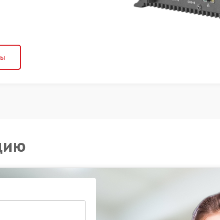
ны
цию