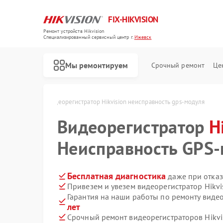
FIX-HIKVISION
Ремонт устройств Hikvision
Специализированный cервисный центр г.
Ижевск
Мы ремонтируем
Срочный ремонт
Це
ision в Ижевске
Видеорегистратор Hikvision неисправность gps-модуля
Видеорегистратор
H
Неисправность GPS
Ремонт тепловизоров Hikvision
Ремонт видеодомофонов Hikvision
Ремонт коммутаторов Hikvision
Бесплатная диагностика
даже при отказ
Привезем и увезем видеорегистратор Hikvi
Гарантия на наши работы по ремонту видео
лет
Срочный ремонт видеорегистраторов Hikvis