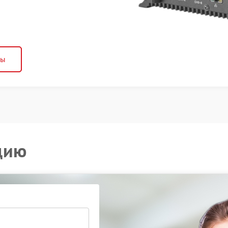
ны
цию