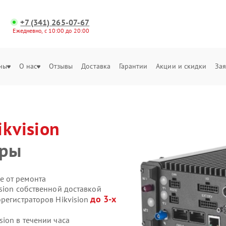
+7 (341) 265-07-67
Ежедневно, с 10:00 до 20:00
ны
О нас
Отзывы
Доставка
Гарантии
Акции и скидки
Зая
ikvision
еры
е от ремонта
sion собственной доставкой
до 3-х
регистраторов Hikvision
ion в течении часа