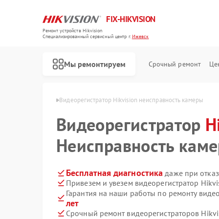
FIX-HIKVISION
Ремонт устройств Hikvision
Специализированный cервисный центр г.
Ижевск
Мы ремонтируем
Срочный ремонт
Це
Hikvision в Ижевске
Видеорегистратор Hikvision неисправность камеры
Видеорегистратор
H
Неисправность кам
Ремонт тепловизоров Hikvision
Ремонт видеодомофонов Hikvision
Ремонт коммутаторов Hikvision
Бесплатная диагностика
даже при отказ
Привезем и увезем видеорегистратор Hikvi
Гарантия на наши работы по ремонту видео
лет
Срочный ремонт видеорегистраторов Hikvis