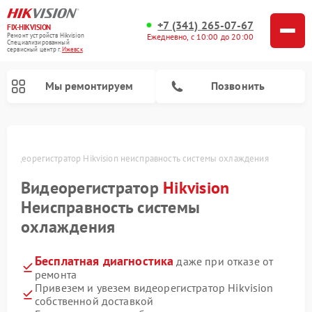
+7 (341) 265-07-67
FIX-HIKVISION
Ремонт устройств Hikvision
Ежедневно, с 10:00 до 20:00
Специализированный
cервисный центр г.
Ижевск
Мы ремонтируем
Позвонить
е
Видеорегистратор Hikvision неисправность системы охлаждения
Видеорегистратор
Hikvision
Ремонт видеодомофонов Hikvision
Неисправность системы
охлаждения
Бесплатная диагностика
даже при отказе от
ремонта
Привезем и увезем видеорегистратор Hikvision
собственной доставкой