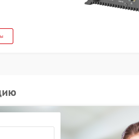
ны
цию