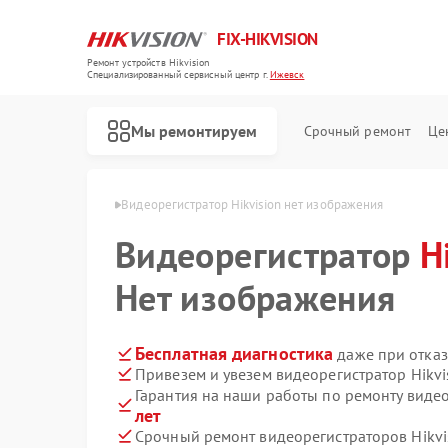
FIX-HIKVISION
Ремонт устройств Hikvision
Специализированный cервисный центр г.
Ижевск
Мы ремонтируем
Срочный ремонт
Це
Hikvision в Ижевске
Видеорегистратор Hikvision нет изображения
Видеорегистратор
H
Нет изображения
Ремонт тепловизоров Hikvision
Ремонт видеодомофонов Hikvision
Ремонт коммутаторов Hikvision
Бесплатная диагностика
даже при отказ
Привезем и увезем видеорегистратор Hikvi
Гарантия на наши работы по ремонту видео
лет
Срочный ремонт видеорегистраторов Hikvis