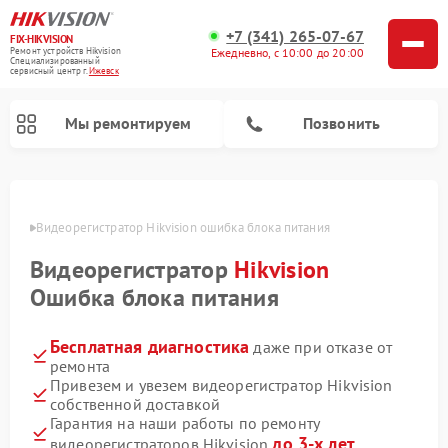
+7 (341) 265-07-67
FIX-HIKVISION
Ремонт устройств Hikvision
Ежедневно, с 10:00 до 20:00
Специализированный
cервисный центр г.
Ижевск
Мы ремонтируем
Позвонить
евске
Видеорегистратор Hikvision ошибка блока питания
Видеорегистратор
Hikvision
Ремонт видеодомофонов Hikvision
Ошибка блока питания
Бесплатная диагностика
даже при отказе от
ремонта
Привезем и увезем видеорегистратор Hikvision
собственной доставкой
Гарантия на наши работы по ремонту
до 3-х лет
видеорегистраторов Hikvision