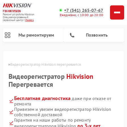
+7 (341) 265-07-67
FIX-HIKVISION
Ремонт устройств Hikvision
Ежедневно, с 10:00 до 20:00
Специализированный
cервисный центр г.
Ижевск
Мы ремонтируем
Позвонить
евске
Видеорегистратор Hikvision перегревается
Видеорегистратор
Hikvision
Ремонт видеодомофонов Hikvision
Перегревается
Бесплатная диагностика
даже при отказе от
ремонта
Привезем и увезем видеорегистратор Hikvision
собственной доставкой
Гарантия на наши работы по ремонту
до 3-х лет
видеорегистраторов Hikvision