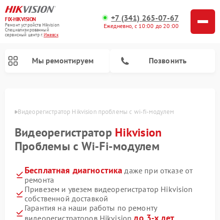
+7 (341) 265-07-67
FIX-HIKVISION
Ремонт устройств Hikvision
Ежедневно, с 10:00 до 20:00
Специализированный
cервисный центр г.
Ижевск
Мы ремонтируем
Позвонить
евске
Видеорегистратор Hikvision проблемы с wi-fi-модулем
Видеорегистратор
Hikvision
Ремонт видеодомофонов Hikvision
Проблемы с Wi-Fi-модулем
Бесплатная диагностика
даже при отказе от
ремонта
Привезем и увезем видеорегистратор Hikvision
собственной доставкой
Гарантия на наши работы по ремонту
до 3-х лет
видеорегистраторов Hikvision