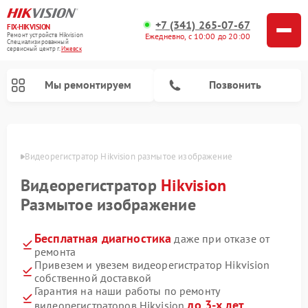
+7 (341) 265-07-67
FIX-HIKVISION
Ремонт устройств Hikvision
Ежедневно, с 10:00 до 20:00
Специализированный
cервисный центр г.
Ижевск
Мы ремонтируем
Позвонить
евске
Видеорегистратор Hikvision размытое изображение
Видеорегистратор
Hikvision
Ремонт видеодомофонов Hikvision
Размытое изображение
Бесплатная диагностика
даже при отказе от
ремонта
Привезем и увезем видеорегистратор Hikvision
собственной доставкой
Гарантия на наши работы по ремонту
до 3-х лет
видеорегистраторов Hikvision