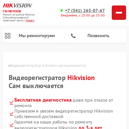
+7 (341) 265-07-67
FIX-HIKVISION
Ремонт устройств Hikvision
Ежедневно, с 10:00 до 20:00
Специализированный
cервисный центр г.
Ижевск
Мы ремонтируем
Позвонить
евске
Видеорегистратор Hikvision сам выключается
Видеорегистратор
Hikvision
Ремонт видеодомофонов Hikvision
Сам выключается
Бесплатная диагностика
даже при отказе от
ремонта
Привезем и увезем видеорегистратор Hikvision
собственной доставкой
Гарантия на наши работы по ремонту
до 3-х лет
видеорегистраторов Hikvision