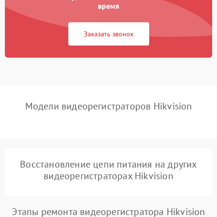
время
Неисправность
2000 ₽
Подробнее →
процессора
Заказать звонок
Неисправность разъемов
500 ₽
Подробнее →
(USB, HDMI)
Проблемы с зарядкой
500 ₽
Подробнее →
устройства
Модели видеорегистраторов Hikvision
Неисправность GPS-
1000 ₽
Подробнее →
модуля
Повреждение внутренних
500 ₽
Подробнее →
проводов
Восстановление цепи питания на других
видеорегистраторах Hikvision
Неисправность системы
1000 ₽
Подробнее →
охлаждения
Этапы ремонта видеорегистратора Hikvision
Проблемы с Wi-Fi-
1000 ₽
Подробнее →