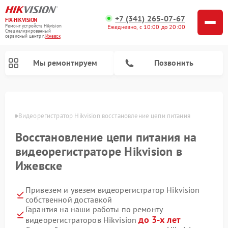
+7 (341) 265-07-67
FIX-HIKVISION
Ремонт устройств Hikvision
Ежедневно, с 10:00 до 20:00
Специализированный
cервисный центр г.
Ижевск
Мы ремонтируем
Позвонить
евске
Видеорегистратор Hikvision восстановление цепи питания 
Восстановление цепи питания на
Ремонт видеодомофонов Hikvision
видеорегистраторе Hikvision в
Ижевске
Привезем и увезем видеорегистратор Hikvision
собственной доставкой
Гарантия на наши работы по ремонту
до 3-х лет
видеорегистраторов Hikvision