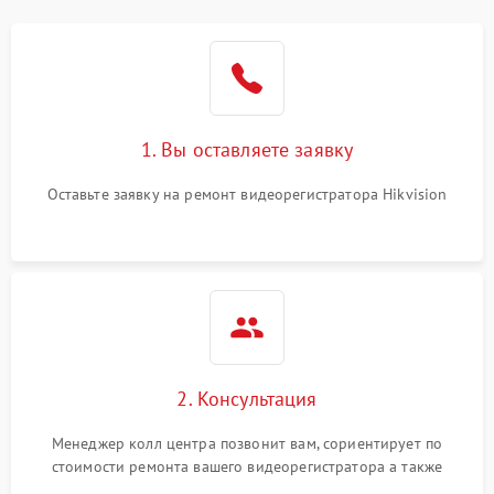
модулем
Неисправность датчика
500 ₽
Подробнее →
движения
Неисправность системы
1500 ₽
Подробнее →
1. Вы оставляете заявку
стабилизации
Оставьте заявку на ремонт видеорегистратора Hikvision
Неисправность
300 ₽
Подробнее →
индикаторов
Неисправность системы
1000 ₽
Подробнее →
записи (пропуск кадров)
2. Консультация
Менеджер колл центра позвонит вам, сориентирует по
стоимости ремонта вашего видеорегистратора а также
ответит на все ваши вопросы.