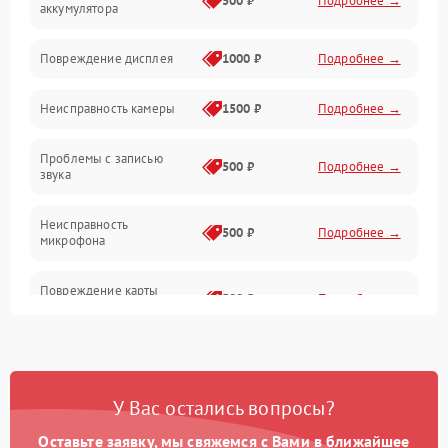
500 ₽
Подробнее →
аккумулятора
Оптика
Повреждение дисплея
1000 ₽
Подробнее →
Программное обеспечение
Неисправность камеры
1500 ₽
Подробнее →
Проблемы с записью
500 ₽
Подробнее →
звука
Неисправность
500 ₽
Подробнее →
микрофона
Повреждение карты
500 ₽
Подробнее →
памяти (слот)
Неисправность кнопок
300 ₽
Подробнее →
управления
У Вас остались вопросы?
Проблемы с пайкой на
1000 ₽
Подробнее →
плате
Оставьте заявку, мы свяжемся с Вами в ближайшее