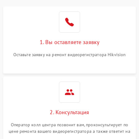
модулем
Неисправность датчика
500 ₽
Подробнее →
движения
Неисправность системы
1500 ₽
Подробнее →
1. Вы оставляете заявку
стабилизации
Оставьте заявку на ремонт видеорегистратора Hikvision
Неисправность
300 ₽
Подробнее →
индикаторов
Неисправность системы
1000 ₽
Подробнее →
записи (пропуск кадров)
2. Консультация
Оператор колл центра позвонит вам, проконсультирует по
цене ремонта вашего видеорегистратора а также ответит на
все ваши вопросы.