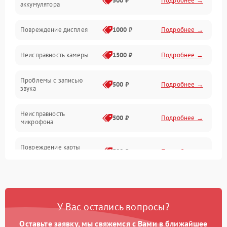
500 ₽
Подробнее →
аккумулятора
Оптика
Повреждение дисплея
1000 ₽
Подробнее →
Программное обеспечение
Неисправность камеры
1500 ₽
Подробнее →
Проблемы с записью
500 ₽
Подробнее →
звука
Неисправность
500 ₽
Подробнее →
микрофона
Повреждение карты
500 ₽
Подробнее →
памяти (слот)
Неисправность кнопок
300 ₽
Подробнее →
управления
У Вас остались вопросы?
Проблемы с пайкой на
1000 ₽
Подробнее →
плате
Оставьте заявку, мы свяжемся с Вами в ближайшее