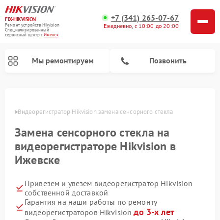
+7 (341) 265-07-67
FIX-HIKVISION
Ремонт устройств Hikvision
Ежедневно, с 10:00 до 20:00
Специализированный
cервисный центр г.
Ижевск
Мы ремонтируем
Позвонить
евске
Видеорегистратор Hikvision замена сенсорного стекла
Замена сенсорного стекла на
Ремонт видеодомофонов Hikvision
видеорегистраторе Hikvision в
Ижевске
Привезем и увезем видеорегистратор Hikvision
собственной доставкой
Гарантия на наши работы по ремонту
до 3-х лет
видеорегистраторов Hikvision