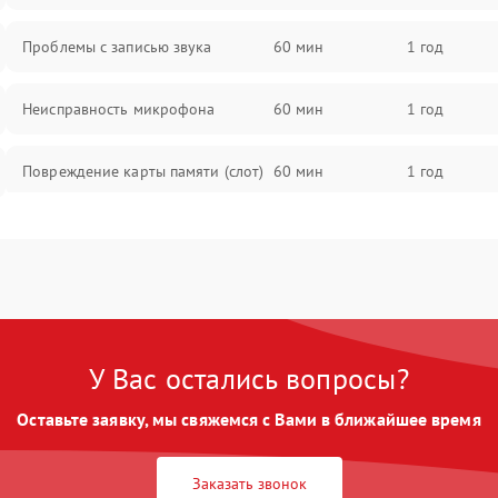
Проблемы с записью звука
60 мин
1 год
Неисправность микрофона
60 мин
1 год
Повреждение карты памяти (слот)
60 мин
1 год
Неисправность кнопок управления
60 мин
1 год
Проблемы с пайкой на плате
60 мин
1 год
Неисправность процессора
60 мин
1 год
У Вас остались вопросы?
Оставьте заявку, мы свяжемся с Вами в ближайшее время
Неисправность разъемов (USB,
60 мин
1 год
HDMI)
Заказать звонок