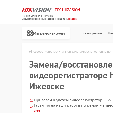
FIX-HIKVISION
Ремонт устройств Hikvision
Специализированный cервисный центр г.
Ижевск
Мы ремонтируем
Срочный ремонт
Це
Hikvision в Ижевске
Видеорегистратор Hikvision замена/восстановление по
Замена/восстановле
видеорегистраторе H
Ремонт тепловизоров Hikvision
Ремонт видеодомофонов Hikvision
Ремонт коммутаторов Hikvision
Ижевске
Привезем и увезем видеорегистратор Hikvi
Гарантия на наши работы по ремонту видео
лет