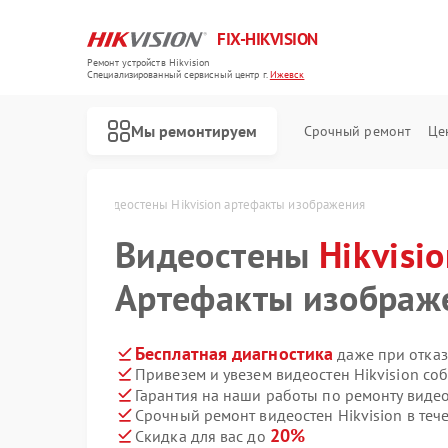
FIX-HIKVISION
Ремонт устройств Hikvision
Специализированный cервисный центр г.
Ижевск
Мы ремонтируем
Срочный ремонт
Це
ision в Ижевске
Видеостены Hikvision артефакты изображения
Видеостены
Hikvisi
Артефакты изображ
Ремонт тепловизоров Hikvision
Ремонт видеорегистраторов Hikvision
Ремонт видеодомофонов Hikvision
Ремонт коммутаторов Hikvision
Бесплатная диагностика
даже при отказ
Привезем и увезем видеостен Hikvision со
Гарантия на наши работы по ремонту видео
Срочный ремонт видеостен Hikvision в теч
20%
Скидка для вас до