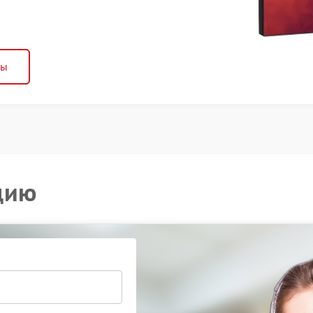
ны
цию