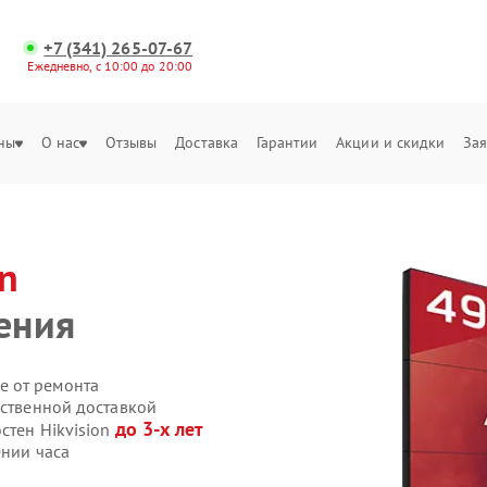
+7 (341) 265-07-67
Ежедневно, с 10:00 до 20:00
ны
О нас
Отзывы
Доставка
Гарантии
Акции и скидки
Зая
on
ения
е от ремонта
бственной доставкой
до 3-х лет
стен Hikvision
ении часа