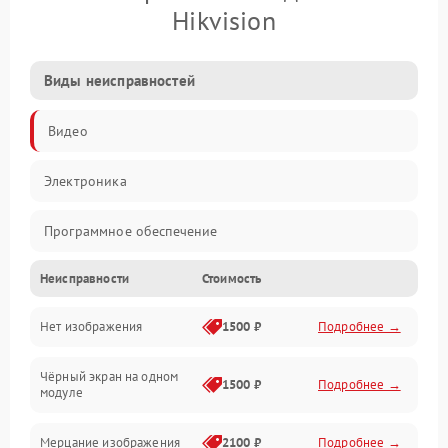
Hikvision
Виды неисправностей
Видео
Электроника
Программное обеспечение
Неисправности
Стоимость
Калибровка
Нет изображения
1500 ₽
Подробнее →
Электропитание
Чёрный экран на одном
Аппаратная
1500 ₽
Подробнее →
модуле
Механические повреждения
Мерцание изображения
2100 ₽
Подробнее →