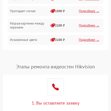
Электрика
Пропадает сигнал
1500 ₽
Подробнее →
Коммутационная
Разрыв картинки между
2100 ₽
Подробнее →
экранами
Искажённые цвета
2100 ₽
Подробнее →
Разная яркость панелей
1500 ₽
Подробнее →
Артефакты изображения
2100 ₽
Подробнее →
Этапы ремонта видеостен Hikvision
1. Вы оставляете заявку