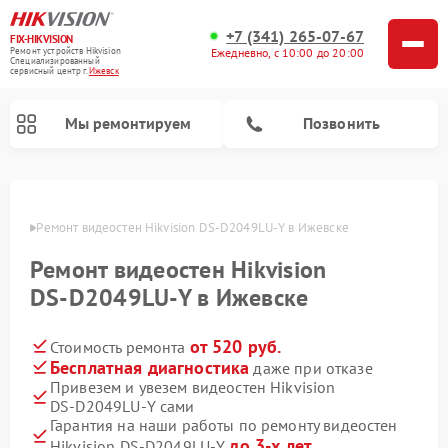
+7 (341) 265-07-67
FIX-HIKVISION
Ремонт устройств Hikvision
Ежедневно, с 10:00 до 20:00
Специализированный
cервисный центр г.
Ижевск
Мы ремонтируем
Позвонить
евске
Ремонт видеостен Hikvision DS‑D2049LU‑Y в Ижевске
Ремонт видеостен Hikvision
Ремонт видеодомофонов Hikvision
Ремонт видеорегистраторов Hikvision
DS‑D2049LU‑Y в Ижевске
от 520 руб.
Стоимость ремонта
Бесплатная диагностика
даже при отказе
Привезем и увезем видеостен Hikvision
DS‑D2049LU‑Y сами
Гарантия на наши работы по ремонту видеостен
до 3-х лет
Hikvision DS‑D2049LU‑Y