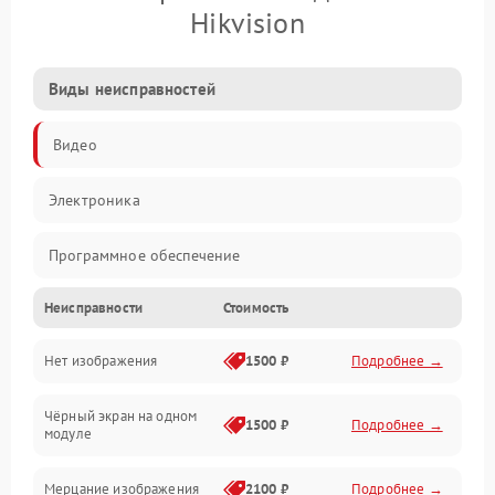
Hikvision
Виды неисправностей
Видео
Электроника
Программное обеспечение
Неисправности
Стоимость
Калибровка
Нет изображения
1500 ₽
Подробнее →
Электропитание
Чёрный экран на одном
Аппаратная
1500 ₽
Подробнее →
модуле
Механические повреждения
Мерцание изображения
2100 ₽
Подробнее →