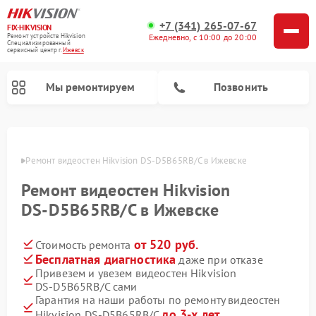
+7 (341) 265-07-67
FIX-HIKVISION
Ремонт устройств Hikvision
Ежедневно, с 10:00 до 20:00
Специализированный
cервисный центр г.
Ижевск
Мы ремонтируем
Позвонить
евске
Ремонт видеостен Hikvision DS‑D5B65RB/C в Ижевске
Ремонт видеостен Hikvision
Ремонт видеодомофонов Hikvision
Ремонт видеорегистраторов Hikvision
DS‑D5B65RB/C в Ижевске
от 520 руб.
Стоимость ремонта
Бесплатная диагностика
даже при отказе
Привезем и увезем видеостен Hikvision
DS‑D5B65RB/C сами
Гарантия на наши работы по ремонту видеостен
до 3-х лет
Hikvision DS‑D5B65RB/C