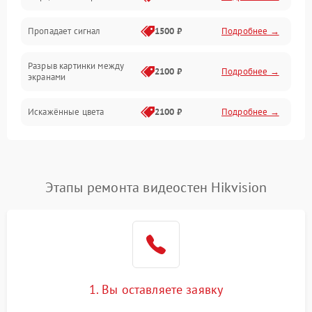
Электрика
Пропадает сигнал
1500 ₽
Подробнее →
Коммутационная
Разрыв картинки между
2100 ₽
Подробнее →
экранами
Искажённые цвета
2100 ₽
Подробнее →
Разная яркость панелей
1500 ₽
Подробнее →
Артефакты изображения
2100 ₽
Подробнее →
Этапы ремонта видеостен Hikvision
1. Вы оставляете заявку