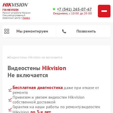
+7 (341) 265-07-67
FIX-HIKVISION
Ремонт устройств Hikvision
Ежедневно, с 10:00 до 20:00
Специализированный
cервисный центр г.
Ижевск
Мы ремонтируем
Позвонить
евске
Видеостены Hikvision не включается
Видеостены
Hikvision
Ремонт видеодомофонов Hikvision
Ремонт видеорегистраторов Hikvision
Не включается
Бесплатная диагностика
даже при отказе от
ремонта
Привезем и увезем видеостен Hikvision
собственной доставкой
Гарантия на наши работы по ремонту видеостен
до 3-х лет
Hikvision