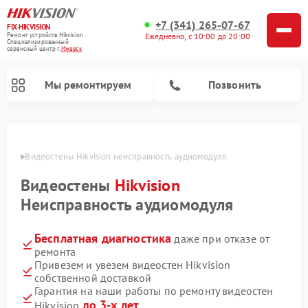
+7 (341) 265-07-67
FIX-HIKVISION
Ремонт устройств Hikvision
Ежедневно, с 10:00 до 20:00
Специализированный
cервисный центр г.
Ижевск
Мы ремонтируем
Позвонить
евске
Видеостены Hikvision неисправность аудиомодуля
Видеостены
Hikvision
Ремонт видеодомофонов Hikvision
Ремонт видеорегистраторов Hikvision
Неисправность аудиомодуля
Бесплатная диагностика
даже при отказе от
ремонта
Привезем и увезем видеостен Hikvision
собственной доставкой
Гарантия на наши работы по ремонту видеостен
до 3-х лет
Hikvision