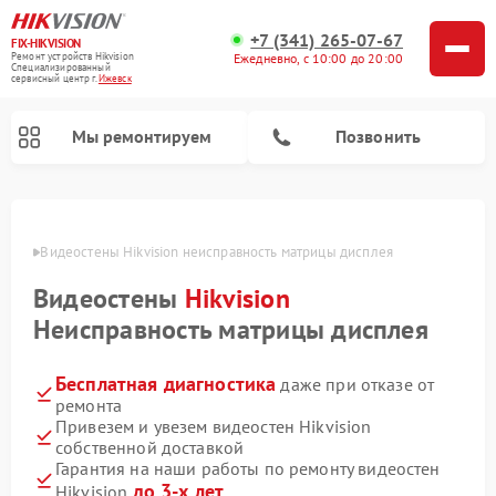
+7 (341) 265-07-67
FIX-HIKVISION
Ремонт устройств Hikvision
Ежедневно, с 10:00 до 20:00
Специализированный
cервисный центр г.
Ижевск
Мы ремонтируем
Позвонить
евске
Видеостены Hikvision неисправность матрицы дисплея
Видеостены
Hikvision
Ремонт видеодомофонов Hikvision
Ремонт видеорегистраторов Hikvision
Неисправность матрицы дисплея
Бесплатная диагностика
даже при отказе от
ремонта
Привезем и увезем видеостен Hikvision
собственной доставкой
Гарантия на наши работы по ремонту видеостен
до 3-х лет
Hikvision