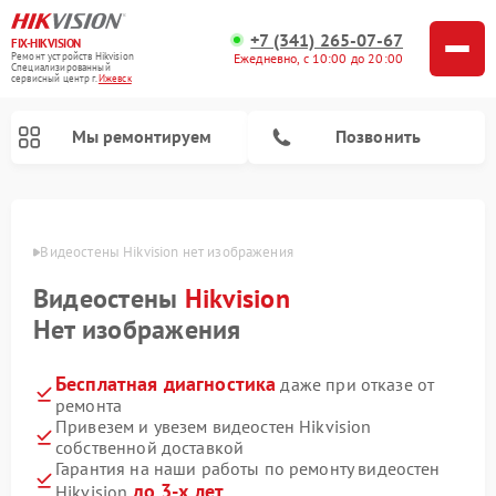
+7 (341) 265-07-67
FIX-HIKVISION
Ремонт устройств Hikvision
Ежедневно, с 10:00 до 20:00
Специализированный
cервисный центр г.
Ижевск
Мы ремонтируем
Позвонить
евске
Видеостены Hikvision нет изображения
Видеостены
Hikvision
Ремонт видеодомофонов Hikvision
Ремонт видеорегистраторов Hikvision
Нет изображения
Бесплатная диагностика
даже при отказе от
ремонта
Привезем и увезем видеостен Hikvision
собственной доставкой
Гарантия на наши работы по ремонту видеостен
до 3-х лет
Hikvision