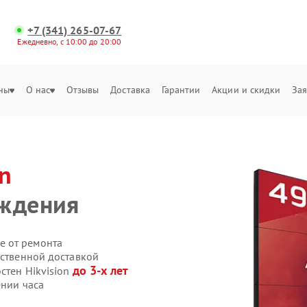
+7 (341) 265-07-67
Ежедневно, с 10:00 до 20:00
ны
О нас
Отзывы
Доставка
Гарантии
Акции и скидки
Зая
on
аждения
е от ремонта
бственной доставкой
до 3-х лет
стен Hikvision
ении часа