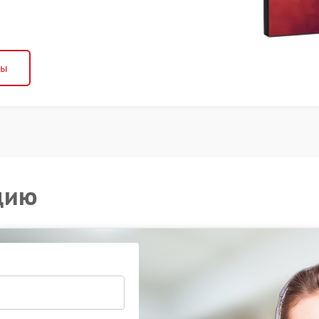
ны
цию