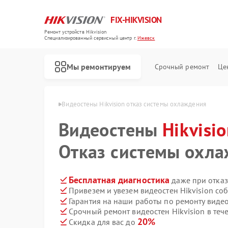
FIX-HIKVISION
Ремонт устройств Hikvision
Специализированный cервисный центр г.
Ижевск
Мы ремонтируем
Срочный ремонт
Це
Hikvision в Ижевске
Видеостены Hikvision отказ системы охлаждения
Видеостены
Hikvisi
Отказ системы охл
Ремонт тепловизоров Hikvision
Ремонт видеорегистраторов Hikvision
Ремонт видеодомофонов Hikvision
Ремонт коммутаторов Hikvision
Бесплатная диагностика
даже при отказ
Привезем и увезем видеостен Hikvision со
Гарантия на наши работы по ремонту видео
Срочный ремонт видеостен Hikvision в теч
20%
Скидка для вас до