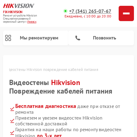
+7 (341) 265-07-67
FIX-HIKVISION
Ремонт устройств Hikvision
Ежедневно, с 10:00 до 20:00
Специализированный
cервисный центр г.
Ижевск
Мы ремонтируем
Позвонить
ке
Видеостены Hikvision повреждение кабелей питания
Видеостены
Hikvision
Ремонт видеодомофонов Hikvision
Ремонт видеорегистраторов Hikvision
Повреждение кабелей питания
Бесплатная диагностика
даже при отказе от
ремонта
Привезем и увезем видеостен Hikvision
собственной доставкой
Гарантия на наши работы по ремонту видеостен
до 3-х лет
Hikvision