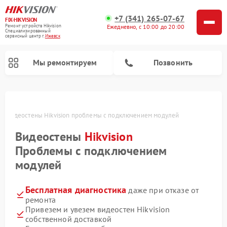
+7 (341) 265-07-67
FIX-HIKVISION
Ремонт устройств Hikvision
Ежедневно, с 10:00 до 20:00
Специализированный
cервисный центр г.
Ижевск
Мы ремонтируем
Позвонить
ке
Видеостены Hikvision проблемы с подключением модулей
Видеостены
Hikvision
Ремонт видеодомофонов Hikvision
Ремонт видеорегистраторов Hikvision
Проблемы с подключением
модулей
Бесплатная диагностика
даже при отказе от
ремонта
Привезем и увезем видеостен Hikvision
собственной доставкой