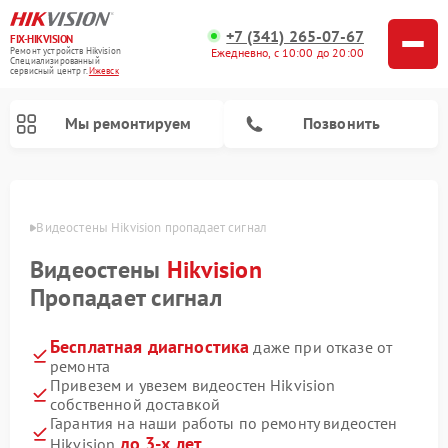
+7 (341) 265-07-67
FIX-HIKVISION
Ремонт устройств Hikvision
Ежедневно, с 10:00 до 20:00
Специализированный
cервисный центр г.
Ижевск
Мы ремонтируем
Позвонить
евске
Видеостены Hikvision пропадает сигнал
Видеостены
Hikvision
Ремонт видеодомофонов Hikvision
Ремонт видеорегистраторов Hikvision
Пропадает сигнал
Бесплатная диагностика
даже при отказе от
ремонта
Привезем и увезем видеостен Hikvision
собственной доставкой
Гарантия на наши работы по ремонту видеостен
до 3-х лет
Hikvision